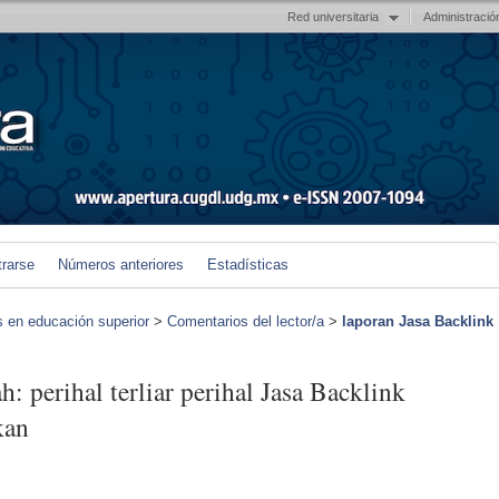
Red universitaria
Administració
trarse
Números anteriores
Estadísticas
s en educación superior
>
Comentarios del lector/a
>
laporan Jasa Backlink
: perihal terliar perihal Jasa Backlink
kan