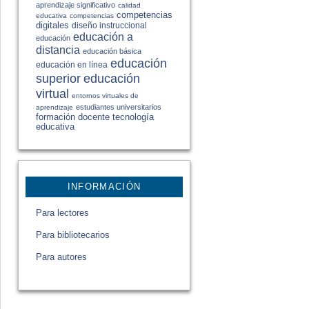
aprendizaje significativo
calidad
competencias
educativa
competencias
digitales
diseño instruccional
educación a
educación
distancia
educación básica
educación
educación en línea
educación
superior
virtual
entornos virtuales de
estudiantes universitarios
aprendizaje
formación docente
tecnología
educativa
INFORMACIÓN
Para lectores
Para bibliotecarios
Para autores