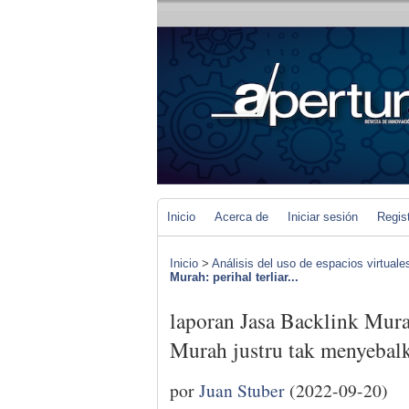
Inicio
Acerca de
Iniciar sesión
Regis
Inicio
>
Análisis del uso de espacios virtuale
Murah: perihal terliar...
laporan Jasa Backlink Murah
Murah justru tak menyebal
por
Juan Stuber
(2022-09-20)