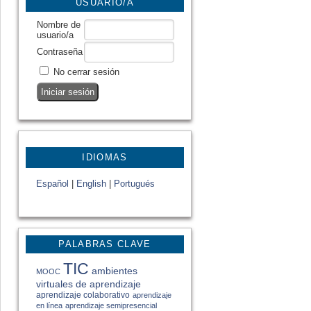
USUARIO/A
Nombre de
usuario/a
Contraseña
No cerrar sesión
IDIOMAS
Español
|
English
|
Portugués
PALABRAS CLAVE
TIC
ambientes
MOOC
virtuales de aprendizaje
aprendizaje colaborativo
aprendizaje
en línea
aprendizaje semipresencial