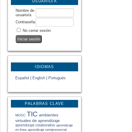
USUARIO/A
Nombre de
usuario/a
Contraseña
No cerrar sesión
IDIOMAS
Español
|
English
|
Portugués
PALABRAS CLAVE
TIC
ambientes
MOOC
virtuales de aprendizaje
aprendizaje colaborativo
aprendizaje
en línea
aprendizaje semipresencial