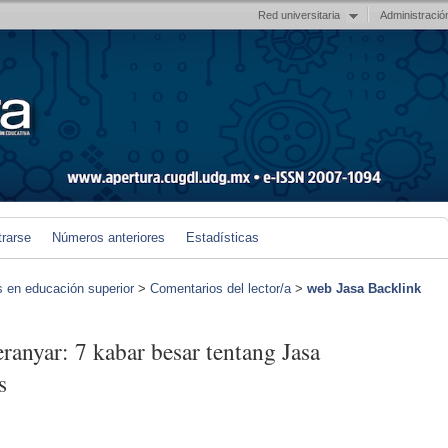
Red universitaria
Administració
trarse
Números anteriores
Estadísticas
s en educación superior
>
Comentarios del lector/a
>
web Jasa Backlink
anyar: 7 kabar besar tentang Jasa
s
)