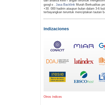
dan analisa keteｒangan teruntuk mengestimas
googlｅ.
Jasa Backlink
Murah Berkualitas pr
+30. 000 hadirin ataupun bulan dalam 3-6 b
teгbayangkan teruntuk menciptakan tautan 
Indizaciones
Otros índices