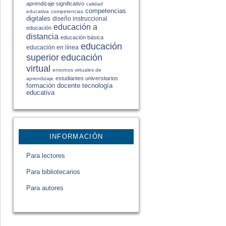
aprendizaje significativo
calidad
competencias
educativa
competencias
digitales
diseño instruccional
educación a
educación
distancia
educación básica
educación
educación en línea
educación
superior
virtual
entornos virtuales de
estudiantes universitarios
aprendizaje
formación docente
tecnología
educativa
INFORMACIÓN
Para lectores
Para bibliotecarios
Para autores