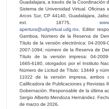
Guadalajara, a través de la Coordinación 
Sistema de Universidad Virtual. Oficinas 
Arcos Sur, CP 44140, Guadalajara, Jalisc
ext. 18775,
www.
apertura@udgvirtual.udg.mx
. Editor resp
Gamboa. Número de la Reserva de Dere
Título de la versión electrónica: 04-200
2007-1094; número de la Reserva de Der
Título de la versión impresa: 04-200
1665-6180, otorgados por el Instituto Nac
Número de Licitud de Título: 13449 y núme
11022 de la versión impresa, ambos o
Calificadora de Publicaciones y Revistas I
Gobernación. Responsable de la última ac
Sergio Alberto Mendoza Hernández. Fecha 
de marzo de 2026.