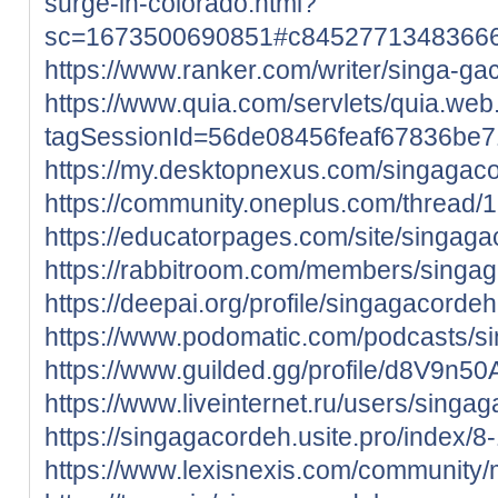
surge-in-colorado.html?
sc=1673500690851#c8452771348366
https://www.ranker.com/writer/singa-ga
https://www.quia.com/servlets/quia.w
tagSessionId=56de08456feaf67836be
https://my.desktopnexus.com/singagac
https://community.oneplus.com/threa
https://educatorpages.com/site/singag
https://rabbitroom.com/members/singaga
https://deepai.org/profile/singagacordeh
https://www.podomatic.com/podcasts/s
https://www.guilded.gg/profile/d8V9n50
https://www.liveinternet.ru/users/sing
https://singagacordeh.usite.pro/index/8
https://www.lexisnexis.com/community