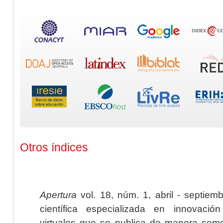
Otros índices
Apertura
vol. 18, núm. 1, abril - septiem
científica especializada en innovaci
virtuales que se publica de manera seme