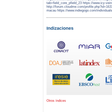
tab=field_core_pfield_23
https://www.icy-vei
http://forum.cloudme.com/profile.php?id=163
macau
https://www.indiegogo.com/individua
Indizaciones
Otros índices