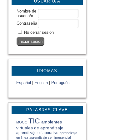
USUARIO/A
Nombre de
usuario/a
Contraseña
No cerrar sesión
IDIOMAS
Español
|
English
|
Portugués
PALABRAS CLAVE
TIC
ambientes
MOOC
virtuales de aprendizaje
aprendizaje colaborativo
aprendizaje
en línea
aprendizaje semipresencial