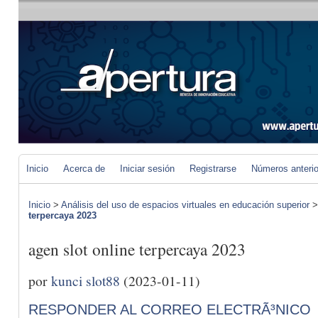
Inicio
Acerca de
Iniciar sesión
Registrarse
Números anteri
Inicio
>
Análisis del uso de espacios virtuales en educación superior
terpercaya 2023
agen slot online terpercaya 2023
por
kunci slot88
(2023-01-11)
RESPONDER AL CORREO ELECTRÃ³NICO