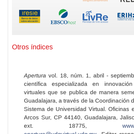
Otros índices
Apertura
vol. 18, núm. 1, abril - septiem
científica especializada en innovaci
virtuales que se publica de manera seme
Guadalajara, a través de la Coordinación 
Sistema de Universidad Virtual. Oficinas 
Arcos Sur, CP 44140, Guadalajara, Jalisc
ext. 18775,
www.
apertura@udgvirtual.udg.mx
. Editor resp