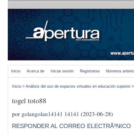
Inicio
Acerca de
Iniciar sesión
Registrarse
Números anteri
Inicio
>
Análisis del uso de espacios virtuales en educación superior
togel toto88
por
golangolan14141 14141
(2023-06-28)
RESPONDER AL CORREO ELECTRÃ³NICO