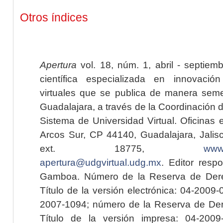
Otros índices
Apertura
vol. 18, núm. 1, abril - septiem
científica especializada en innovaci
virtuales que se publica de manera seme
Guadalajara, a través de la Coordinación 
Sistema de Universidad Virtual. Oficinas 
Arcos Sur, CP 44140, Guadalajara, Jalisc
ext. 18775,
www.
apertura@udgvirtual.udg.mx
. Editor resp
Gamboa. Número de la Reserva de Dere
Título de la versión electrónica: 04-200
2007-1094; número de la Reserva de Der
Título de la versión impresa: 04-200