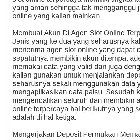
yang aman sehingga tak mengganggu ja
online yang kalian mainkan.
Membuat Akun Di Agen Slot Online Ter
Jenis yang ke dua yang seharusnya kal
menerima agen slot online yang dapat d
sepatutnya membikin akun ditempat ag
memakai data yang valid dan juga deng
kalian gunakan untuk menjalankan depos
seharusnya sekali menggunakan data y
mengaplikasikan data palsu. Sesudah k
mengendalikan seluruh dan membikin a
online terpercaya hal berikutnya yang 
adalah di hal ketiga.
Mengerjakan Deposit Permulaan Memaka