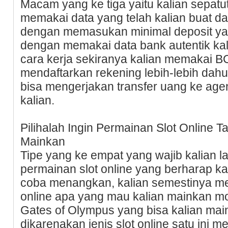
Macam yang ke tiga yaitu kalian sepat
memakai data yang telah kalian buat 
dengan memasukan minimal deposit ya
dengan memakai data bank autentik kal
cara kerja sekiranya kalian memakai B
mendaftarkan rekening lebih-lebih dahul
bisa mengerjakan transfer uang ke agen
kalian.
Pilihalah Ingin Permainan Slot Online
Mainkan
Tipe yang ke empat yang wajib kalian l
permainan slot online yang berharap ka
coba menangkan, kalian semestinya mem
online apa yang mau kalian mainkan mo
Gates of Olympus yang bisa kalian m
dikarenakan jenis slot online satu ini