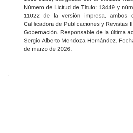
Número de Licitud de Título: 13449 y núme
11022 de la versión impresa, ambos o
Calificadora de Publicaciones y Revistas I
Gobernación. Responsable de la última ac
Sergio Alberto Mendoza Hernández. Fecha 
de marzo de 2026.