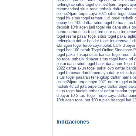
terlengkap
situs togel online24jam terpercay
rekomendasi situs togel terbaik
daftar akun t
online24jam terpercaya 2021
situs togel depo
togel hk
situs togel terbaru
judi togel terbaik
gopay bet 100
daftar situs togel tertua
situs 
deposit 10rb
agen judi togel via dana
situs t
nama nama situs togel terbesar dan terperca
togel resmi
pasar togel
situs togel pakai apli
terlengkap
daftar bandar togel terpercaya
jud
wla
agen togel terpercaya bolak balik dibayar
togel bet 100 perak
Togel Online Singapore P
togel pakai linkaja
situs bandar togel resmi 
bo togel terbalik dibayar
situs togel bank bri 
pakai dana
situs togel bank danamon
Togel 
2022
daftar akun togel pakai ovo
daftar band
togel terbesar dan terpercaya
daftar situs tog
situs togel pasaran terlengkap
daftar nama ba
online24jam terpercaya 2021
daftar togel on
hadiah 4d 10 juta terpercaya
daftar togel pak
situs togel hadiah terbesar
daftar bandar toge
dibayar
10 Situs Togel Terpercaya
daftar ban
10rb
agen togel bet 100 rupiah
bo togel bet 1
Indizaciones