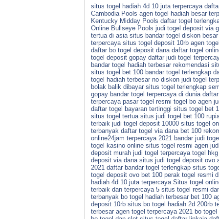
situs togel hadiah 4d 10 juta terpercaya
dafta
Cambodia Pools
agen togel hadiah besar ter
Kentucky Midday Pools
daftar togel terlengk
Online Bullseye Pools
judi togel deposit via 
tertua di asia
situs bandar togel diskon besar
terpercaya
situs togel deposit 10rb
agen toge
daftar bo togel deposit dana
daftar togel onl
togel deposit gopay
daftar judi togel terperca
bandar togel hadiah terbesar
rekomendasi sit
situs togel bet 100
bandar togel terlengkap
da
togel hadiah terbesar no diskon
judi togel te
bolak balik dibayar
situs togel terlengkap s
gopay
bandar togel terpercaya di dunia
dafta
terpercaya
pasar togel resmi
togel bo
agen ju
daftar togel bayaran tertinggi
situs togel bet 
situs togel tertua
situs judi togel bet 100 rupi
terbaik
judi togel deposit 10000
situs togel on
terbanyak
daftar togel via dana bet 100
rekom
online24jam terpercaya 2021
bandar judi toge
togel kasino online
situs togel resmi
agen jud
deposit murah
judi togel terpercaya
togel hkg
deposit via dana
situs judi togel deposit ovo
2021
daftar bandar togel terlengkap
situs tog
togel deposit ovo bet 100 perak
togel resmi d
hadiah 4d 10 juta terpercaya
Situs togel onl
terbaik dan terpercaya
5 situs togel resmi da
terbanyak
bo togel hadiah terbesar bet 100
a
deposit 10rb
situs bo togel hadiah 2d 200rb t
terbesar
agen togel terpercaya 2021
bo togel
bo togel dan slot
situs togel daftar linkaja
daf