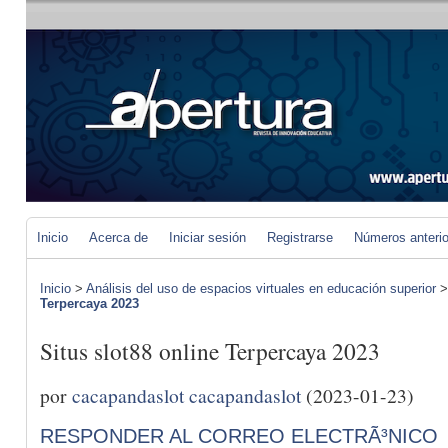
Inicio
Acerca de
Iniciar sesión
Registrarse
Números anteri
Inicio
>
Análisis del uso de espacios virtuales en educación superior
Terpercaya 2023
Situs slot88 online Terpercaya 2023
por
cacapandaslot cacapandaslot
(2023-01-23)
RESPONDER AL CORREO ELECTRÃ³NICO