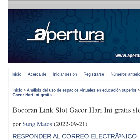
Inicio
Acerca de
Iniciar sesión
Registrarse
Números anteri
Inicio
>
Análisis del uso de espacios virtuales en educación superior
Gacor Hari Ini gratis...
Bocoran Link Slot Gacor Hari Ini gratis sl
por
Sung Matos
(2022-09-21)
RESPONDER AL CORREO ELECTRÃ³NICO