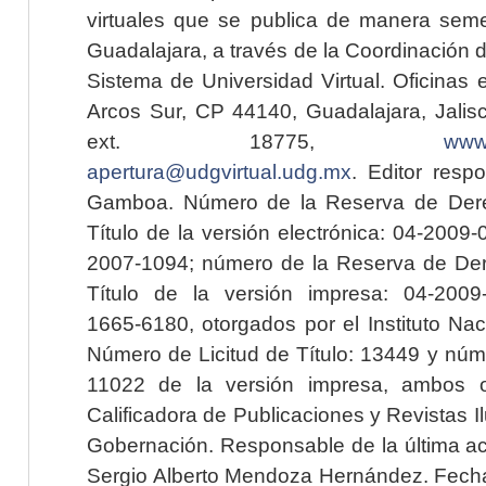
virtuales que se publica de manera seme
Guadalajara, a través de la Coordinación 
Sistema de Universidad Virtual. Oficinas 
Arcos Sur, CP 44140, Guadalajara, Jalisc
ext. 18775,
www.
apertura@udgvirtual.udg.mx
. Editor resp
Gamboa. Número de la Reserva de Dere
Título de la versión electrónica: 04-200
2007-1094; número de la Reserva de Der
Título de la versión impresa: 04-200
1665-6180, otorgados por el Instituto Nac
Número de Licitud de Título: 13449 y núme
11022 de la versión impresa, ambos o
Calificadora de Publicaciones y Revistas I
Gobernación. Responsable de la última ac
Sergio Alberto Mendoza Hernández. Fecha 