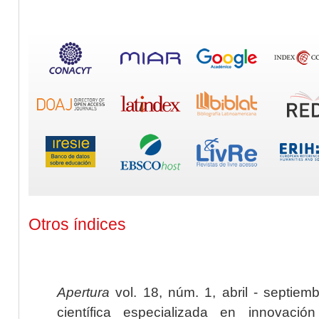
Otros índices
Apertura
vol. 18, núm. 1, abril - septiem
científica especializada en innovaci