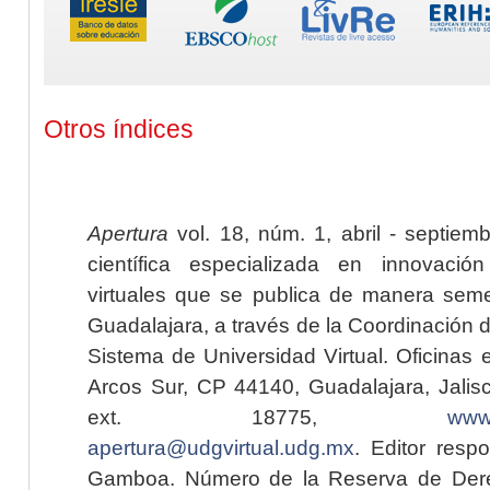
Otros índices
Apertura
vol. 18, núm. 1, abril - septiem
científica especializada en innovaci
virtuales que se publica de manera seme
Guadalajara, a través de la Coordinación 
Sistema de Universidad Virtual. Oficinas 
Arcos Sur, CP 44140, Guadalajara, Jalisc
ext. 18775,
www.
apertura@udgvirtual.udg.mx
. Editor resp
Gamboa. Número de la Reserva de Dere