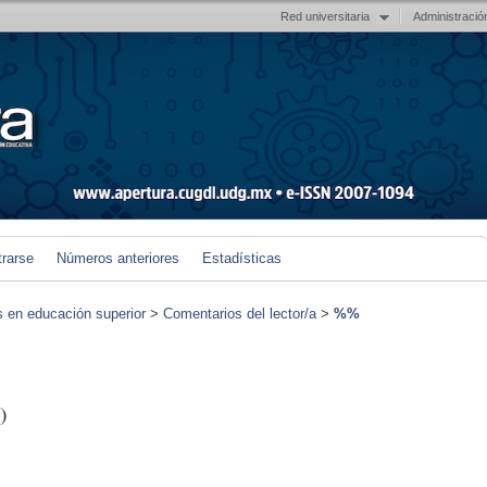
Red universitaria
Administració
trarse
Números anteriores
Estadísticas
s en educación superior
>
Comentarios del lector/a
>
%%
)