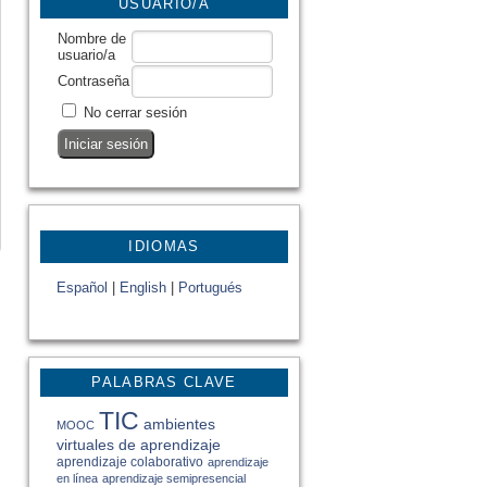
USUARIO/A
Nombre de
usuario/a
Contraseña
No cerrar sesión
IDIOMAS
Español
|
English
|
Portugués
PALABRAS CLAVE
TIC
ambientes
MOOC
virtuales de aprendizaje
aprendizaje colaborativo
aprendizaje
en línea
aprendizaje semipresencial