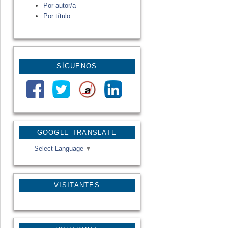
Por autor/a
Por título
SÍGUENOS
GOOGLE TRANSLATE
Select Language
▼
VISITANTES