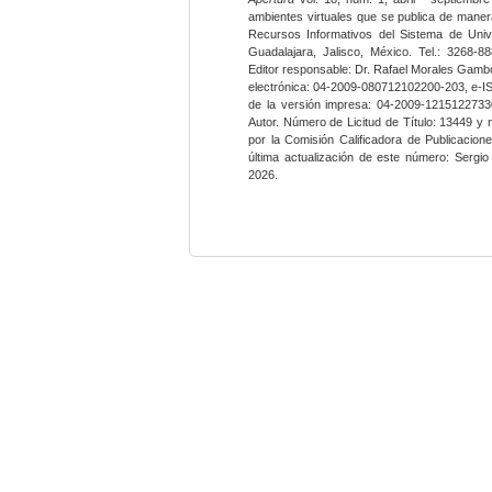
ambientes virtuales que se publica de maner
Recursos Informativos del Sistema de Univ
Guadalajara, Jalisco, México. Tel.: 3268-8
Editor responsable: Dr. Rafael Morales Gambo
electrónica: 04-2009-080712102200-203, e-I
de la versión impresa: 04-2009-12151227330
Autor. Número de Licitud de Título: 13449 y
por la Comisión Calificadora de Publicacio
última actualización de este número: Sergi
2026.