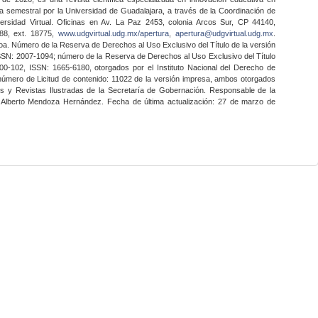
a semestral por la Universidad de Guadalajara, a través de la Coordinación de
ersidad Virtual. Oficinas en Av. La Paz 2453, colonia Arcos Sur, CP 44140,
888, ext. 18775,
www.udgvirtual.udg.mx/apertura
,
apertura@udgvirtual.udg.mx
.
a. Número de la Reserva de Derechos al Uso Exclusivo del Título de la versión
SSN: 2007-1094; número de la Reserva de Derechos al Uso Exclusivo del Título
0-102, ISSN: 1665-6180, otorgados por el Instituto Nacional del Derecho de
 número de Licitud de contenido: 11022 de la versión impresa, ambos otorgados
nes y Revistas Ilustradas de la Secretaría de Gobernación. Responsable de la
o Alberto Mendoza Hernández. Fecha de última actualización: 27 de marzo de