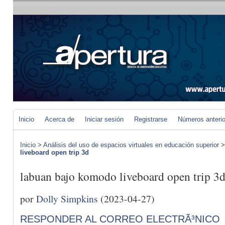
Inicio
Acerca de
Iniciar sesión
Registrarse
Números anteri
Inicio
>
Análisis del uso de espacios virtuales en educación superior
liveboard open trip 3d
labuan bajo komodo liveboard open trip 3
por
Dolly Simpkins
(2023-04-27)
RESPONDER AL CORREO ELECTRÃ³NICO