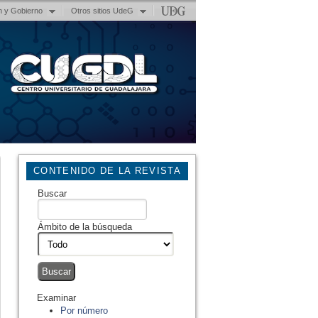
n y Gobierno
Otros sitios UdeG
CONTENIDO DE LA REVISTA
Buscar
Ámbito de la búsqueda
Examinar
Por número