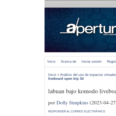
Inicio
Acerca de
Iniciar sesión
Regis
Inicio
>
Análisis del uso de espacios virtuale
liveboard open trip 3d
labuan bajo komodo liveboa
por
Dolly Simpkins
(2023-04-27
RESPONDER AL CORREO ELECTRÃ³NICO