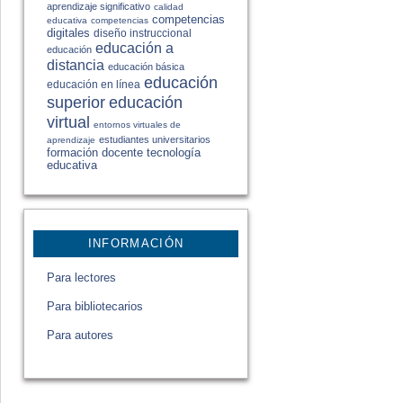
aprendizaje significativo
calidad
competencias
educativa
competencias
digitales
diseño instruccional
educación a
educación
distancia
educación básica
educación
educación en línea
educación
superior
virtual
entornos virtuales de
estudiantes universitarios
aprendizaje
formación docente
tecnología
educativa
INFORMACIÓN
Para lectores
Para bibliotecarios
Para autores