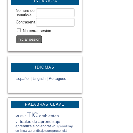
USUARIO/A
Nombre de
usuario/a
Contraseña
No cerrar sesión
IDIOMAS
Español
|
English
|
Portugués
PALABRAS CLAVE
TIC
ambientes
MOOC
virtuales de aprendizaje
aprendizaje colaborativo
aprendizaje
en línea
aprendizaje semipresencial