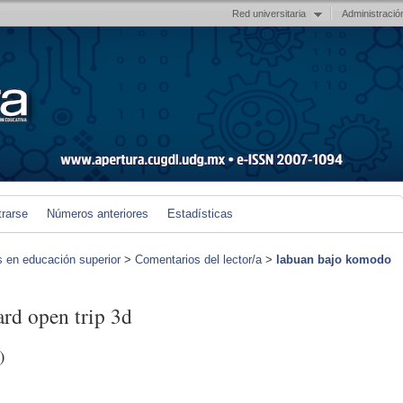
Red universitaria
Administració
trarse
Números anteriores
Estadísticas
s en educación superior
>
Comentarios del lector/a
>
labuan bajo komodo
rd open trip 3d
)