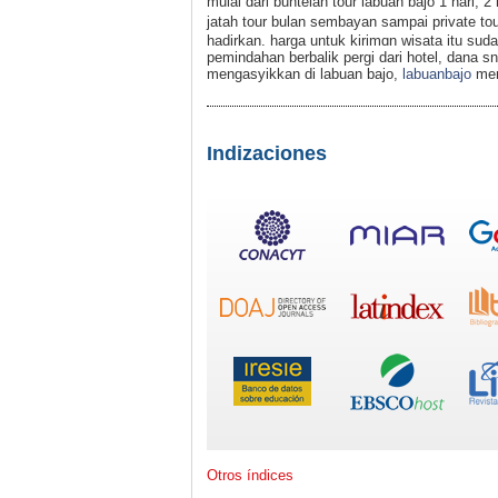
mulai dari buntelan tour labuan bajo 1 hari, 
jatah tour bulan sembayan sampai private t
hadirkan. harga untuk kirimɑn wiѕatа itu s
pemindahan berbalik pergi dari hotel, dana sn
mengasyikkan dі labuan bajo,
labuanbajo
mem
Indizaciones
Otros índices