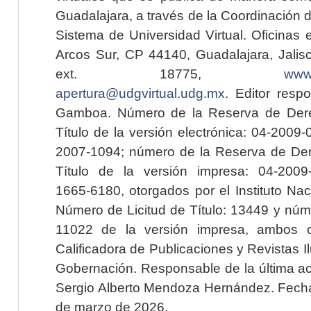
Guadalajara, a través de la Coordinación 
Sistema de Universidad Virtual. Oficinas 
Arcos Sur, CP 44140, Guadalajara, Jalisc
ext. 18775,
www.
apertura@udgvirtual.udg.mx
. Editor resp
Gamboa. Número de la Reserva de Dere
Título de la versión electrónica: 04-200
2007-1094; número de la Reserva de Der
Título de la versión impresa: 04-200
1665-6180, otorgados por el Instituto Nac
Número de Licitud de Título: 13449 y núme
11022 de la versión impresa, ambos o
Calificadora de Publicaciones y Revistas I
Gobernación. Responsable de la última ac
Sergio Alberto Mendoza Hernández. Fecha 
de marzo de 2026.