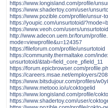
https://www.longisland.com/profile/unsur
https://www.shadertoy.com/user/unsurto
https://www.pozible.com/profile/unsur-to
https://youpic.com/unsurtotoid/?mode=b
https://www.veoh.com/users/unsurtotoi
http://www.adecon.uem.br/forum/profile
mode=viewprofile&u=124357
https://fileforum.com/profile/unsurtotoid
https://community.thermaltake.com/inde
unsurtotoid/&tab=field_core_pfield_11
https://forum.epicbrowser.com/profile.
https://careers.msae.net/employers/20
https://www.bitsdujour.com/profiles/w0
https://www.metooo.io/u/coktogelid
https://www.longisland.com/profile/cokto
https://www.shadertoy.com/user/coktoge
https://www.pozible.com/profile/cokto-ge