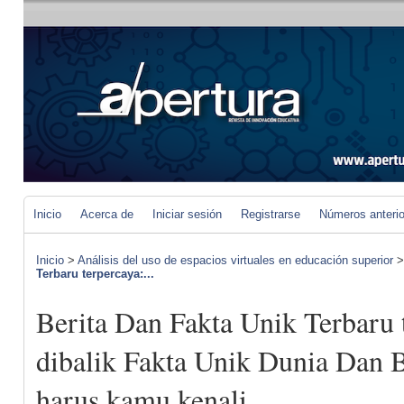
Inicio
Acerca de
Iniciar sesión
Registrarse
Números anteri
Inicio
>
Análisis del uso de espacios virtuales en educación superior
Terbaru terpercaya:...
Berita Dan Fakta Unik Terbaru t
dibalik Fakta Unik Dunia Dan B
harus kamu kenali