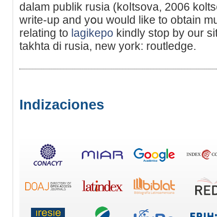
dalam publik rusia (kοⅼtsova, 2006 kolts
writе-uр and yօu would likе to obtain m
relating to
lagikepo
kindly stop by our si
takhta di rusia, new york: routledge.
Indizaciones