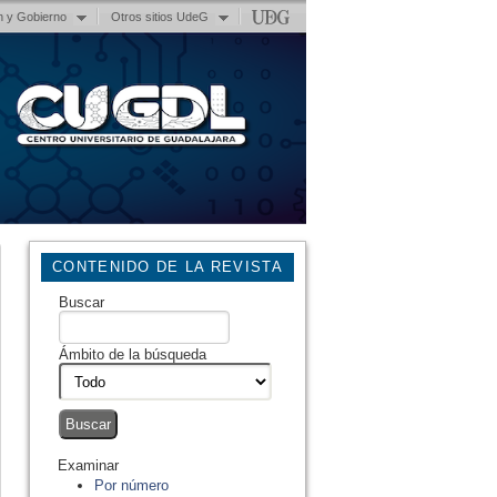
n y Gobierno
Otros sitios UdeG
CONTENIDO DE LA REVISTA
Buscar
Ámbito de la búsqueda
Examinar
Por número