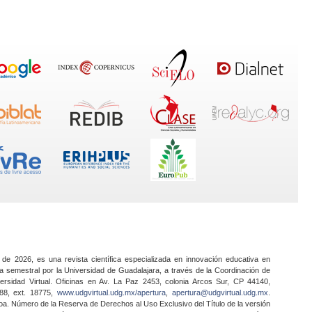
 de 2026, es una revista científica especializada en innovación educativa en
a semestral por la Universidad de Guadalajara, a través de la Coordinación de
ersidad Virtual. Oficinas en Av. La Paz 2453, colonia Arcos Sur, CP 44140,
888, ext. 18775,
www.udgvirtual.udg.mx/apertura
,
apertura@udgvirtual.udg.mx
.
a. Número de la Reserva de Derechos al Uso Exclusivo del Título de la versión