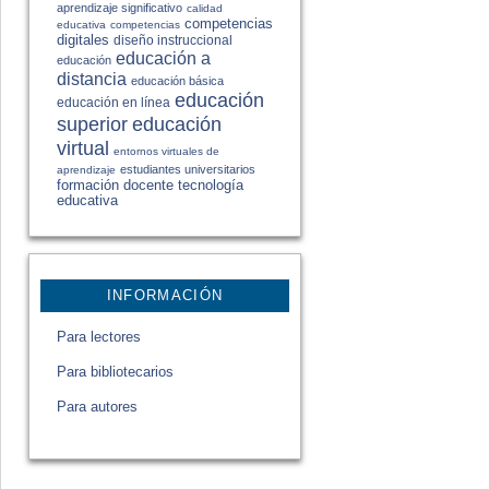
aprendizaje significativo
calidad
competencias
educativa
competencias
digitales
diseño instruccional
educación a
educación
distancia
educación básica
educación
educación en línea
educación
superior
virtual
entornos virtuales de
estudiantes universitarios
aprendizaje
formación docente
tecnología
educativa
INFORMACIÓN
Para lectores
Para bibliotecarios
Para autores