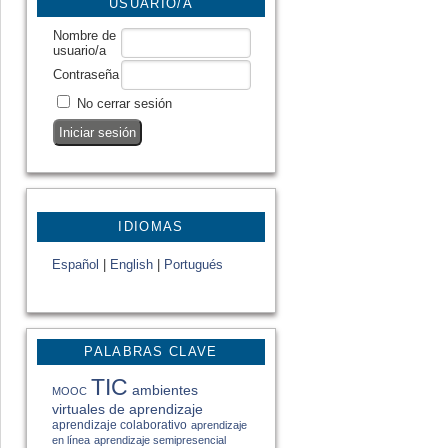
USUARIO/A
Nombre de
usuario/a
Contraseña
No cerrar sesión
IDIOMAS
Español
|
English
|
Portugués
PALABRAS CLAVE
TIC
ambientes
MOOC
virtuales de aprendizaje
aprendizaje colaborativo
aprendizaje
en línea
aprendizaje semipresencial