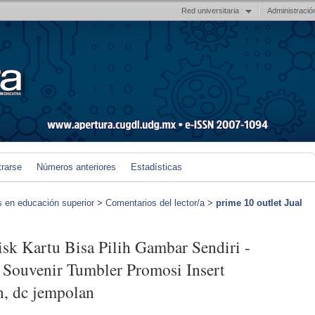
Red universitaria
Administració
trarse
Números anteriores
Estadísticas
s en educación superior
>
Comentarios del lector/a
>
prime 10 outlet Jual
isk Kartu Bisa Pilih Gambar Sendiri -
 Souvenir Tumbler Promosi Insert
n, dc jempolan