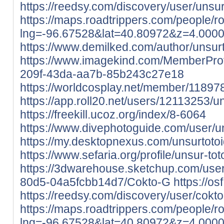
https://reedsy.com/discovery/user/unsur
https://maps.roadtrippers.com/people/
lng=-96.67528&lat=40.80972&z=4.000
https://www.demilked.com/author/unsurt
https://www.imagekind.com/MemberPro
209f-43da-aa7b-85b243c27e18
https://worldcosplay.net/member/11897
https://app.roll20.net/users/12113253/un
https://freekill.ucoz.org/index/8-6064
https://www.divephotoguide.com/user/u
https://my.desktopnexus.com/unsurtoto
https://www.sefaria.org/profile/unsur-to
https://3dwarehouse.sketchup.com/use
80d5-04a5fcbb14d7/Cokto-G
https://osf
https://reedsy.com/discovery/user/cokto
https://maps.roadtrippers.com/people/
lng=-96.67528&lat=40.80972&z=4.000