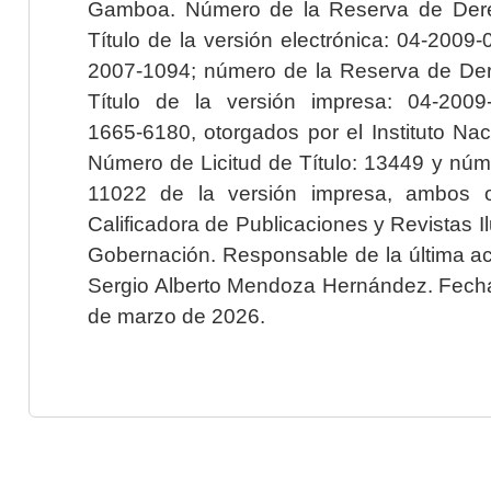
Gamboa. Número de la Reserva de Dere
Título de la versión electrónica: 04-200
2007-1094; número de la Reserva de Der
Título de la versión impresa: 04-200
1665-6180, otorgados por el Instituto Nac
Número de Licitud de Título: 13449 y núme
11022 de la versión impresa, ambos o
Calificadora de Publicaciones y Revistas I
Gobernación. Responsable de la última ac
Sergio Alberto Mendoza Hernández. Fecha 
de marzo de 2026.