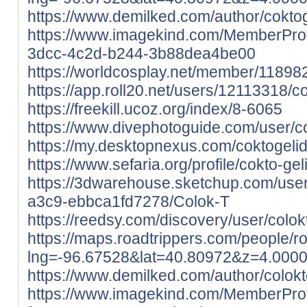
https://www.demilked.com/author/coktog
https://www.imagekind.com/MemberProf
3dcc-4c2d-b244-3b88dea4be00
https://worldcosplay.net/member/11898
https://app.roll20.net/users/12113318/c
https://freekill.ucoz.org/index/8-6065
https://www.divephotoguide.com/user/c
https://my.desktopnexus.com/coktogeli
https://www.sefaria.org/profile/cokto-ge
https://3dwarehouse.sketchup.com/us
a3c9-ebbca1fd7278/Colok-T
https://reedsy.com/discovery/user/colok
https://maps.roadtrippers.com/people/
lng=-96.67528&lat=40.80972&z=4.000
https://www.demilked.com/author/colokt
https://www.imagekind.com/MemberPro