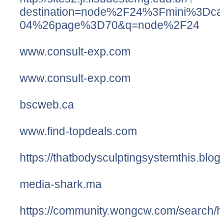
destination=node%2F24%3Fmini%3Dca
04%26page%3D70&q=node%2F24
www.consult-exp.com
www.consult-exp.com
bscweb.ca
www.find-topdeals.com
https://thatbodysculptingsystemthis.bl
media-shark.ma
https://community.wongcw.com/search/h