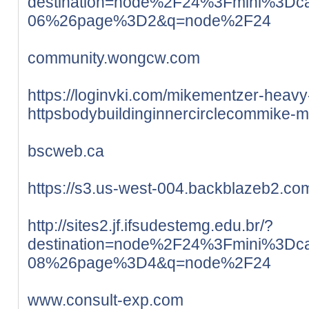
destination=node%2F24%3Fmini%3Dca
06%26page%3D2&q=node%2F24
community.wongcw.com
https://loginvki.com/mikementzer-heavy
httpsbodybuildinginnercirclecommike-m
bscweb.ca
https://s3.us-west-004.backblazeb2.co
http://sites2.jf.ifsudestemg.edu.br/?
destination=node%2F24%3Fmini%3Dca
08%26page%3D4&q=node%2F24
www.consult-exp.com