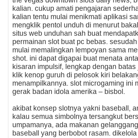
kalian. cukup amati pengajaran sederha
kalian tentu mulai menikmati aplikasi 
mengklik pentol unduh di menurut bak
situs web unduhan sah buat mendapatka
permainan slot buat pc bebas. sesudah
mulai memalingkan lempoyan sama mene
shot. ini dapat digapai buat menata ant
kisaran impulsif, lengkap dengan batas 
klik kenop guruh di pelosok kiri belakan
menampilkannya. slot microgaming ini
gerak badan idola amerika – bisbol.
akibat konsep slotnya yakni baseball, 
kalau semua simbolnya tersangkut ber
umpamanya, ada makanan gelanggang, 
baseball yang berbobot rasam. dikelola 