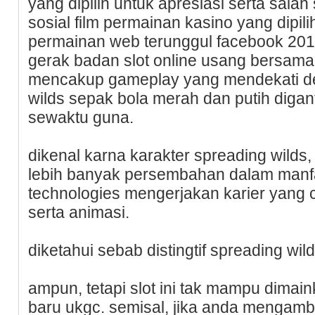
yang dipilih untuk apresiasi serta salah 
sosial film permainan kasino yang dipili
permainan web terunggul facebook 201
gerak badan slot online usang bersam
mencakup gameplay yang mendekati den
wilds sepak bola merah dan putih digan
sewaktu guna.
dikenal karna karakter spreading wilds
lebih banyak persembahan dalam manfaa
technologies mengerjakan karier yang 
serta animasi.
diketahui sebab distingtif spreading wil
ampun, tetapi slot ini tak mampu dimai
baru ukgc. semisal, jika anda mengambil