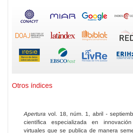
Otros índices
Apertura
vol. 18, núm. 1, abril - septiem
científica especializada en innovaci
virtuales que se publica de manera seme