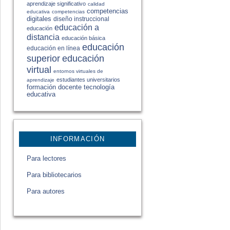
aprendizaje significativo
calidad
competencias
educativa
competencias
digitales
diseño instruccional
educación a
educación
distancia
educación básica
educación
educación en línea
educación
superior
virtual
entornos virtuales de
estudiantes universitarios
aprendizaje
formación docente
tecnología
educativa
INFORMACIÓN
Para lectores
Para bibliotecarios
Para autores