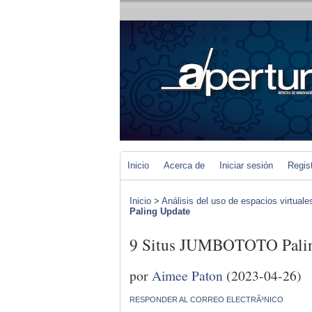
Inicio
Acerca de
Iniciar sesión
Regis
Inicio
>
Análisis del uso de espacios virtuale
Paling Update
9 Situs JUMBOTOTO Palin
por
Aimee Paton
(2023-04-26)
RESPONDER AL CORREO ELECTRÃ³NICO