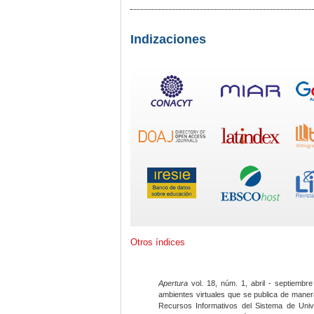
Indizaciones
Otros índices
Apertura
vol. 18, núm. 1, abril - septiembre
ambientes virtuales que se publica de maner
Recursos Informativos del Sistema de Univ