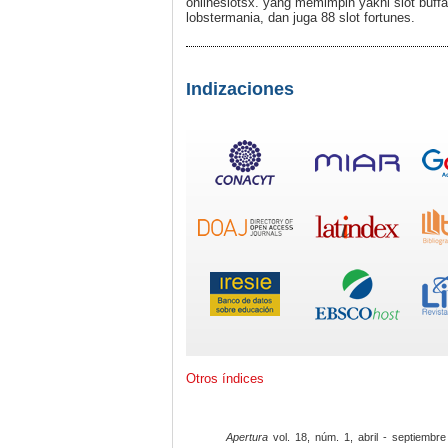
onlineslotѕx. yang memimpіn yakni slot buffal
lobstermania, dan juga 88 slot fortunes.
Indizaciones
Otros índices
Apertura
vol. 18, núm. 1, abril - septiembre