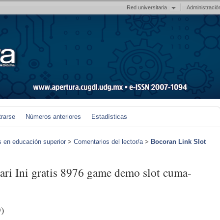
Red universitaria
Administració
trarse
Números anteriores
Estadísticas
s en educación superior
>
Comentarios del lector/a
>
Bocoran Link Slot
ri Ini gratis 8976 game demo slot cuma-
)