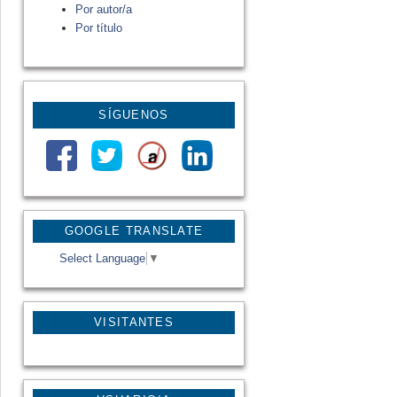
Por autor/a
Por título
SÍGUENOS
GOOGLE TRANSLATE
Select Language
▼
VISITANTES