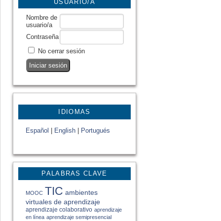
USUARIO/A
Nombre de
usuario/a
Contraseña
No cerrar sesión
IDIOMAS
Español
|
English
|
Portugués
PALABRAS CLAVE
TIC
ambientes
MOOC
virtuales de aprendizaje
aprendizaje colaborativo
aprendizaje
en línea
aprendizaje semipresencial