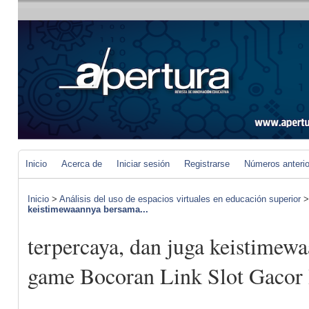
Inicio
Acerca de
Iniciar sesión
Registrarse
Números anteri
Inicio
>
Análisis del uso de espacios virtuales en educación superior
keistimewaannya bersama...
terpercaya, dan juga keistimew
game Bocoran Link Slot Gacor 