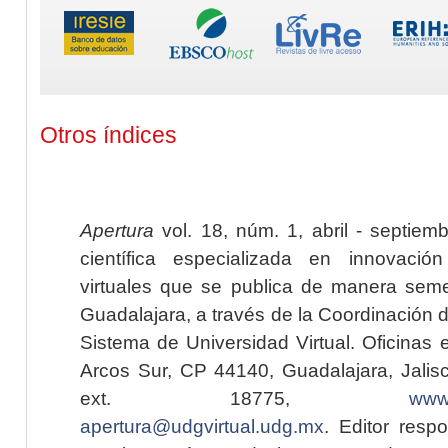
Otros índices
Apertura
vol. 18, núm. 1, abril - septiem
científica especializada en innovaci
virtuales que se publica de manera seme
Guadalajara, a través de la Coordinación 
Sistema de Universidad Virtual. Oficinas 
Arcos Sur, CP 44140, Guadalajara, Jalisc
ext. 18775,
www.
apertura@udgvirtual.udg.mx
. Editor resp