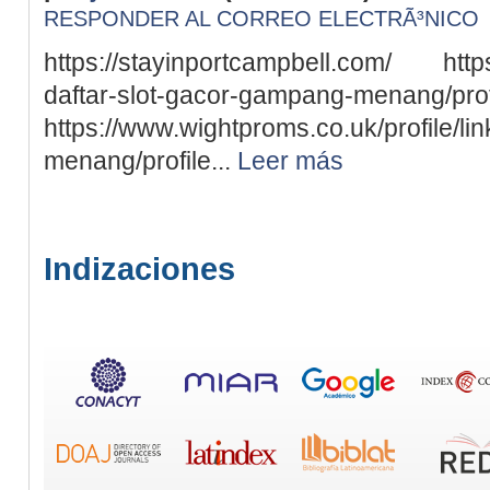
RESPONDER AL CORREO ELECTRÃ³NICO
https://stayinportcampbell.com/ https:/
daftar-slot-gacor-gampang-menang/prof
https://www.wightproms.co.uk/profile/l
menang/profile...
Leer más
Indizaciones