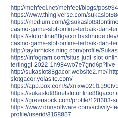
http://mehfeel.net/mehfeel/blogs/post/3
https://www.thingiverse.com/sukaslot8
https://medium.com/@sukaslot88ontime/d
casino-game-slot-online-terbaik-dan-t
https://slotonline88gacor.hashnode.dev/
casino-game-slot-online-terbaik-dan-te
http://taylorhicks.ning.com/profile/Suka
https://infogram.com/situs-judi-slot-onli
tertinggi-2022-1h984wo7e7gnd6p?live
http://sukaslot88gacor.website2.me/
htt
slotgacor.yolasite.com/
https://app.box.com/s/xnixw021l1g90tv
https://sukaslot88netslotonline88gacor
https://greensock.com/profile/128603-s
https://www.dnnsoftware.com/activity-f
profile/userid/3158857