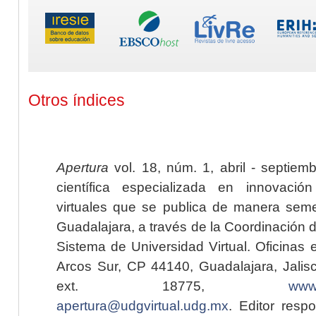
Otros índices
Apertura
vol. 18, núm. 1, abril - septiem
científica especializada en innovaci
virtuales que se publica de manera seme
Guadalajara, a través de la Coordinación 
Sistema de Universidad Virtual. Oficinas 
Arcos Sur, CP 44140, Guadalajara, Jalisc
ext. 18775,
www.
apertura@udgvirtual.udg.mx
. Editor resp