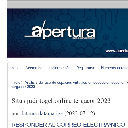
Inicio
Acerca de
Iniciar sesión
Registrarse
Números anteri
Inicio
>
Análisis del uso de espacios virtuales en educación superior
tergacor 2023
Situs judi togel online tergacor 2023
por
datama datamatiga
(2023-07-12)
RESPONDER AL CORREO ELECTRÃ³NICO