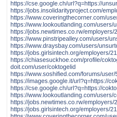
https://cse.google.ch/url?q=https://unsur
https://jobs.insolidarityproject.com/em
https://www.coveringthecorner.com/user
https://www.lookoutlanding.com/users/u
https://jobs.newtimes.co.rw/employers/
https://www.pinstripealley.com/users/un
https://www.draysbay.com/users/unsurt
https://jobs.girlsintech.org/employers/
https://chiasesuckhoe.com/profile/cokto
doit.com/user/coktogelid
https://www.soshified.com/forums/user/
https://images.google.it/url?q=https://cok
https://cse.google.ch/url?q=https://cokto
https://www.lookoutlanding.com/users/c
https://jobs.newtimes.co.rw/employers/
https://jobs.girlsintech.org/employers/
https://www.coveringthecorner.com/user