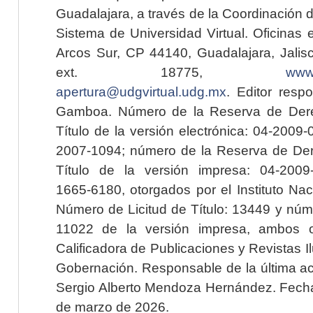
Guadalajara, a través de la Coordinación 
Sistema de Universidad Virtual. Oficinas 
Arcos Sur, CP 44140, Guadalajara, Jalisc
ext. 18775,
www.
apertura@udgvirtual.udg.mx
. Editor resp
Gamboa. Número de la Reserva de Dere
Título de la versión electrónica: 04-200
2007-1094; número de la Reserva de Der
Título de la versión impresa: 04-200
1665-6180, otorgados por el Instituto Nac
Número de Licitud de Título: 13449 y núme
11022 de la versión impresa, ambos o
Calificadora de Publicaciones y Revistas I
Gobernación. Responsable de la última ac
Sergio Alberto Mendoza Hernández. Fecha 
de marzo de 2026.