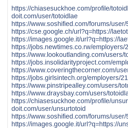
https://chiasesuckhoe.com/profile/totoid
doit.com/user/totoidlae
https://www.soshified.com/forums/user/
https://cse.google.ch/url?q=https://laetot
https://images.google.it/url?q=https://lae
https://jobs.newtimes.co.rw/employers/
https://www.lookoutlanding.com/users/to
https://jobs.insolidarityproject.com/em
https://www.coveringthecorner.com/user
https://jobs.girlsintech.org/employers/2
https://www.pinstripealley.com/users/tot
https://www.draysbay.com/users/totoidl
https://chiasesuckhoe.com/profile/unsur
doit.com/user/unsurtotoid
https://www.soshified.com/forums/user/
https://images.google.it/url?q=https://uns