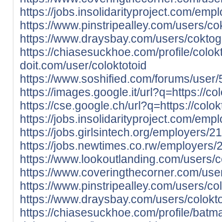
https://jobs.insolidarityproject.com/em
https://www.pinstripealley.com/users/co
https://www.draysbay.com/users/coktog
https://chiasesuckhoe.com/profile/colok
doit.com/user/coloktotoid
https://www.soshified.com/forums/user/
https://images.google.it/url?q=https://co
https://cse.google.ch/url?q=https://colok
https://jobs.insolidarityproject.com/em
https://jobs.girlsintech.org/employers/
https://jobs.newtimes.co.rw/employers/
https://www.lookoutlanding.com/users/c
https://www.coveringthecorner.com/user
https://www.pinstripealley.com/users/col
https://www.draysbay.com/users/colokto
https://chiasesuckhoe.com/profile/batm