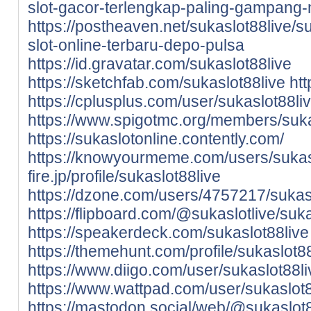
slot-gacor-terlengkap-paling-gampang
https://postheaven.net/sukaslot88live/su
slot-online-terbaru-depo-pulsa
https://id.gravatar.com/sukaslot88live
https://sketchfab.com/sukaslot88live
htt
https://cplusplus.com/user/sukaslot88liv
https://www.spigotmc.org/members/suka
https://sukaslotonline.contently.com/
https://knowyourmeme.com/users/sukas
fire.jp/profile/sukaslot88live
https://dzone.com/users/4757217/sukasl
https://flipboard.com/@sukaslotlive/suk
https://speakerdeck.com/sukaslot88live
https://themehunt.com/profile/sukaslot8
https://www.diigo.com/user/sukaslot88li
https://www.wattpad.com/user/sukaslot8
https://mastodon.social/web/@sukaslot8