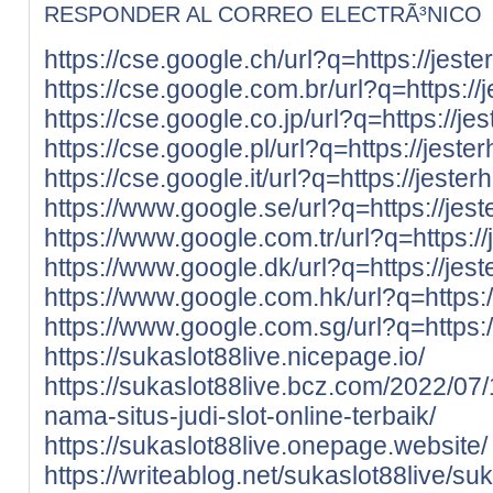
RESPONDER AL CORREO ELECTRÃ³NICO
https://cse.google.ch/url?q=https://jeste
https://cse.google.com.br/url?q=https://j
https://cse.google.co.jp/url?q=https://jes
https://cse.google.pl/url?q=https://jester
https://cse.google.it/url?q=https://jester
https://www.google.se/url?q=https://jest
https://www.google.com.tr/url?q=https://
https://www.google.dk/url?q=https://jest
https://www.google.com.hk/url?q=https:/
https://www.google.com.sg/url?q=https:/
https://sukaslot88live.nicepage.io/
https://sukaslot88live.bcz.com/2022/07
nama-situs-judi-slot-online-terbaik/
https://sukaslot88live.onepage.website/
https://writeablog.net/sukaslot88live/su