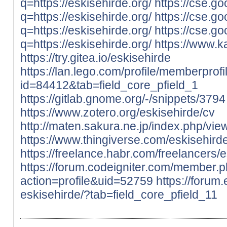
q=https://eskisehirde.org/
https://cse.g
q=https://eskisehirde.org/
https://cse.go
q=https://eskisehirde.org/
https://cse.goo
q=https://eskisehirde.org/
https://www.k
https://try.gitea.io/eskisehirde
https://lan.lego.com/profile/memberprofi
id=84412&tab=field_core_pfield_1
https://gitlab.gnome.org/-/snippets/3794
https://www.zotero.org/eskisehirde/cv
http://maten.sakura.ne.jp/index.php/vi
https://www.thingiverse.com/eskisehird
https://freelance.habr.com/freelancers/
https://forum.codeigniter.com/member.
action=profile&uid=52759
https://forum
eskisehirde/?tab=field_core_pfield_11