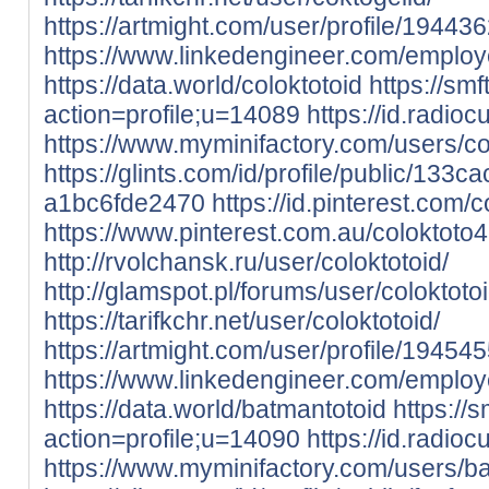
https://artmight.com/user/profile/19443
https://www.linkedengineer.com/employ
https://data.world/coloktotoid
https://sm
action=profile;u=14089
https://id.radioc
https://www.myminifactory.com/users/co
https://glints.com/id/profile/public/133
a1bc6fde2470
https://id.pinterest.com/
https://www.pinterest.com.au/coloktoto4
http://rvolchansk.ru/user/coloktotoid/
http://glamspot.pl/forums/user/coloktotoi
https://tarifkchr.net/user/coloktotoid/
https://artmight.com/user/profile/19454
https://www.linkedengineer.com/employ
https://data.world/batmantotoid
https://
action=profile;u=14090
https://id.radio
https://www.myminifactory.com/users/b