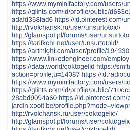
https://www.myminifactory.com/users/un
https://glints.com/id/profile/public/d65
adafd358fad6
https://id.pinterest.com/u
http://rvolchansk.ru/user/unsurtotoid/
http://glamspot.pl/forums/user/unsurtoto
https://tarifkchr.net/user/unsurtotoid/
https://artmight.com/user/profile/19433
https://www.linkedengineer.com/employ
https://data.world/coktogelid
https://smf
action=profile;u=14087
https://id.radioc
https://www.myminifactory.com/users/co
https://glints.com/id/profile/public/710d
28abd9094a60
https://id.pinterest.com/
jardin.xooit.be/profile.php?mode=viewp
http://rvolchansk.ru/user/coktogelid/
http://glamspot.pl/forums/user/coktogeli
https://tarifkchr.net/user/coktogelid/