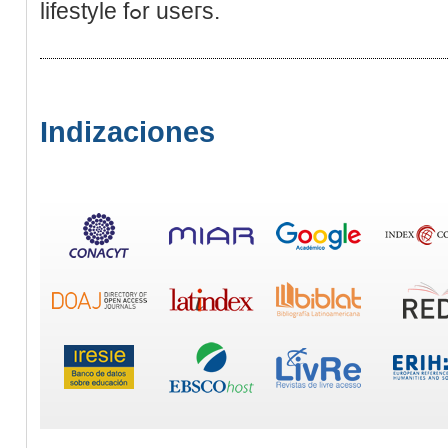
lifestyle fߋr useгs.
Indizaciones