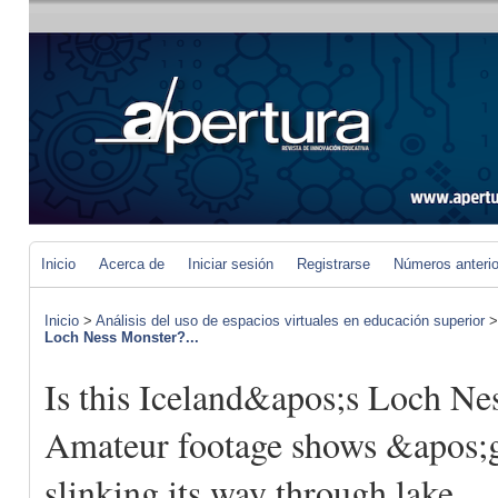
Inicio
Acerca de
Iniciar sesión
Registrarse
Números anteri
Inicio
>
Análisis del uso de espacios virtuales en educación superior
Loch Ness Monster?...
Is this Iceland&apos;s Loch Ne
Amateur footage shows &apos;g
slinking its way through lake