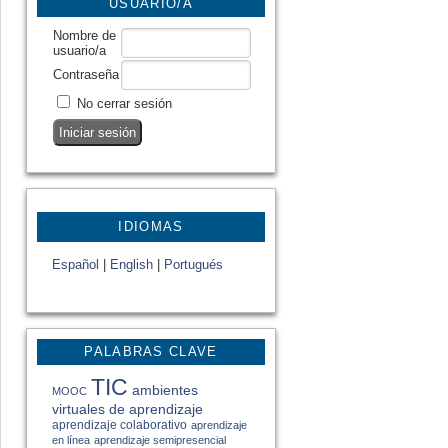
USUARIO/A
Nombre de
usuario/a
Contraseña
No cerrar sesión
IDIOMAS
Español
|
English
|
Portugués
PALABRAS CLAVE
TIC
ambientes
MOOC
virtuales de aprendizaje
aprendizaje colaborativo
aprendizaje
en línea
aprendizaje semipresencial