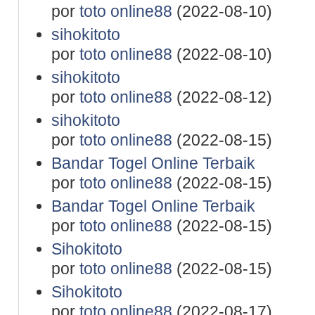
por
toto online88
(2022-08-10)
sihokitoto
por
toto online88
(2022-08-10)
sihokitoto
por
toto online88
(2022-08-12)
sihokitoto
por
toto online88
(2022-08-15)
Bandar Togel Online Terbaik
por
toto online88
(2022-08-15)
Bandar Togel Online Terbaik
por
toto online88
(2022-08-15)
Sihokitoto
por
toto online88
(2022-08-15)
Sihokitoto
por
toto online88
(2022-08-17)