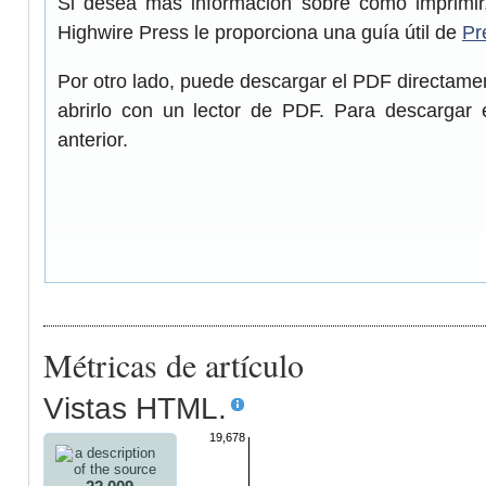
Si desea más información sobre cómo imprimir,
Highwire Press le proporciona una guía útil de
Pr
Por otro lado, puede descargar el PDF directam
abrirlo con un lector de PDF. Para descargar 
anterior.
Métricas de artículo
Vistas HTML.
19,678