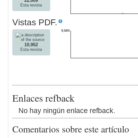
22,009
Esta revista
Vistas PDF.
9,684
10,952
Esta revista
Enlaces refback
No hay ningún enlace refback.
Comentarios sobre este artículo