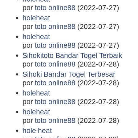
por
toto online88
(2022-07-27)
holeheat
por
toto online88
(2022-07-27)
holeheat
por
toto online88
(2022-07-27)
Sihokitoto Bandar Togel Terbaik
por
toto online88
(2022-07-28)
Sihoki Bandar Togel Terbesar
por
toto online88
(2022-07-28)
holeheat
por
toto online88
(2022-07-28)
holeheat
por
toto online88
(2022-07-28)
hole heat