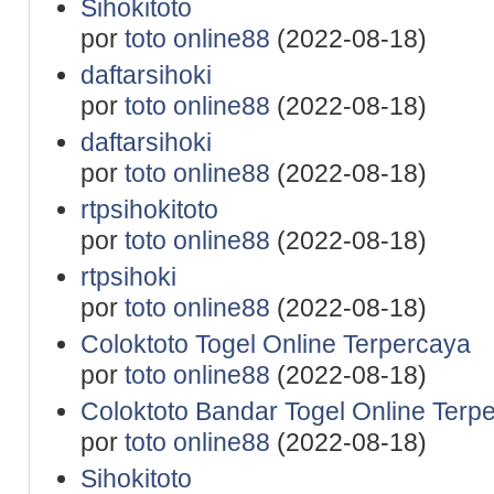
Sihokitoto
por
toto online88
(2022-08-18)
daftarsihoki
por
toto online88
(2022-08-18)
daftarsihoki
por
toto online88
(2022-08-18)
rtpsihokitoto
por
toto online88
(2022-08-18)
rtpsihoki
por
toto online88
(2022-08-18)
Coloktoto Togel Online Terpercaya
por
toto online88
(2022-08-18)
Coloktoto Bandar Togel Online Terp
por
toto online88
(2022-08-18)
Sihokitoto