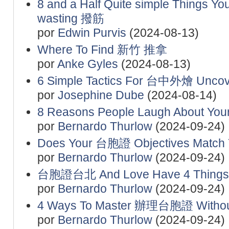
8 and a Half Quite simple Things You
wasting 撥筋
por
Edwin Purvis
(2024-08-13)
Where To Find 新竹 推拿
por
Anke Gyles
(2024-08-13)
6 Simple Tactics For 台中外燴 Unco
por
Josephine Dube
(2024-08-14)
8 Reasons People Laugh About Y
por
Bernardo Thurlow
(2024-09-24)
Does Your 台胞證 Objectives Match Y
por
Bernardo Thurlow
(2024-09-24)
台胞證台北 And Love Have 4 Things
por
Bernardo Thurlow
(2024-09-24)
4 Ways To Master 辦理台胞證 Without
por
Bernardo Thurlow
(2024-09-24)