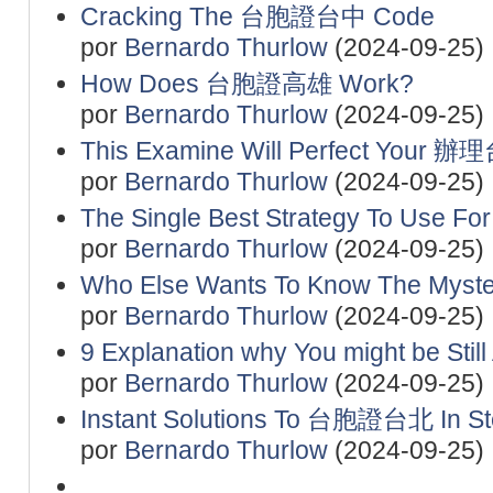
Cracking The 台胞證台中 Code
por
Bernardo Thurlow
(2024-09-25)
How Does 台胞證高雄 Work?
por
Bernardo Thurlow
(2024-09-25)
This Examine Will Perfect Your 辦
por
Bernardo Thurlow
(2024-09-25)
The Single Best Strategy To Use
por
Bernardo Thurlow
(2024-09-25)
Who Else Wants To Know The My
por
Bernardo Thurlow
(2024-09-25)
9 Explanation why You might be S
por
Bernardo Thurlow
(2024-09-25)
Instant Solutions To 台胞證台北 In Ste
por
Bernardo Thurlow
(2024-09-25)