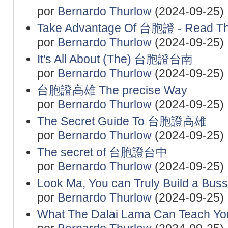
por
Bernardo Thurlow
(2024-09-25)
Take Advantage Of 台胞證 - Read Th
por
Bernardo Thurlow
(2024-09-25)
It's All About (The) 台胞證台南
por
Bernardo Thurlow
(2024-09-25)
台胞證高雄 The precise Way
por
Bernardo Thurlow
(2024-09-25)
The Secret Guide To 台胞證高雄
por
Bernardo Thurlow
(2024-09-25)
The secret of 台胞證台中
por
Bernardo Thurlow
(2024-09-25)
Look Ma, You can Truly Build a 
por
Bernardo Thurlow
(2024-09-25)
What The Dalai Lama Can Teach