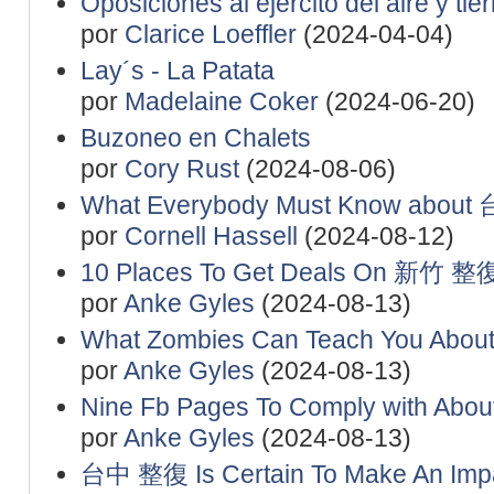
Oposiciones al ejército del aire y tier
por
Clarice Loeffler
(2024-04-04)
Lay´s - La Patata
por
Madelaine Coker
(2024-06-20)
Buzoneo en Chalets
por
Cory Rust
(2024-08-06)
What Everybody Must Know abo
por
Cornell Hassell
(2024-08-12)
10 Places To Get Deals On 新竹 整
por
Anke Gyles
(2024-08-13)
What Zombies Can Teach You Ab
por
Anke Gyles
(2024-08-13)
Nine Fb Pages To Comply with Abo
por
Anke Gyles
(2024-08-13)
台中 整復 Is Certain To Make An Impac