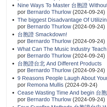
Nine Ways To Master 台胞證 Without
por
Bernardo Thurlow
(2024-09-24)
The biggest Disadvantage Of Uti
por
Bernardo Thurlow
(2024-09-24)
台胞證 Smackdown!
por
Bernardo Thurlow
(2024-09-24)
What Can The Music Industry Te
por
Bernardo Thurlow
(2024-09-24)
台胞證台北 And Different Products
por
Bernardo Thurlow
(2024-09-24)
9 Reasons People Laugh About 
por
Remona Mullis
(2024-09-24)
Cease Wasting Time And begin
por
Bernardo Thurlow
(2024-09-24)