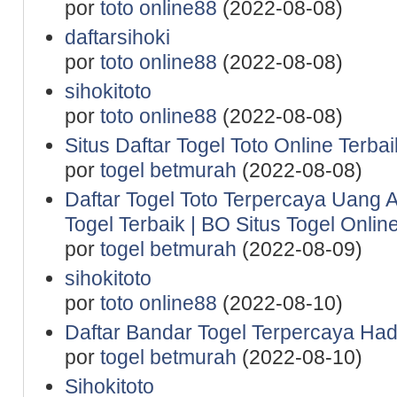
por
toto online88
(2022-08-08)
daftarsihoki
por
toto online88
(2022-08-08)
sihokitoto
por
toto online88
(2022-08-08)
Situs Daftar Togel Toto Online Terba
por
togel betmurah
(2022-08-08)
Daftar Togel Toto Terpercaya Uang A
Togel Terbaik | BO Situs Togel Onlin
por
togel betmurah
(2022-08-09)
sihokitoto
por
toto online88
(2022-08-10)
Daftar Bandar Togel Terpercaya Hadi
por
togel betmurah
(2022-08-10)
Sihokitoto