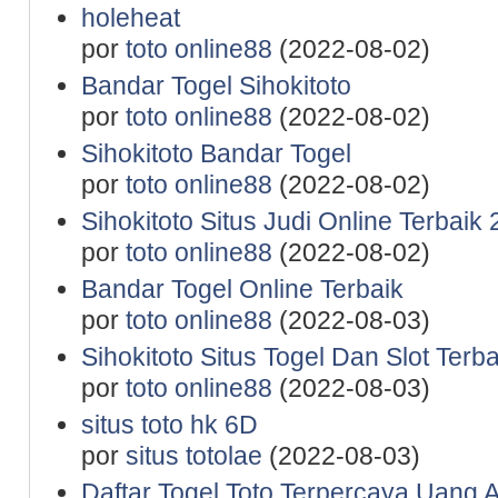
holeheat
por
toto online88
(2022-08-02)
Bandar Togel Sihokitoto
por
toto online88
(2022-08-02)
Sihokitoto Bandar Togel
por
toto online88
(2022-08-02)
Sihokitoto Situs Judi Online Terbaik
por
toto online88
(2022-08-02)
Bandar Togel Online Terbaik
por
toto online88
(2022-08-03)
Sihokitoto Situs Togel Dan Slot Terb
por
toto online88
(2022-08-03)
situs toto hk 6D
por
situs totolae
(2022-08-03)
Daftar Togel Toto Terpercaya Uang A