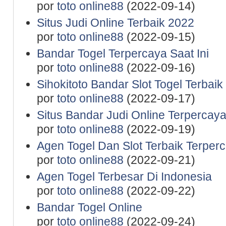
por
toto online88
(2022-09-14)
Situs Judi Online Terbaik 2022
por
toto online88
(2022-09-15)
Bandar Togel Terpercaya Saat Ini
por
toto online88
(2022-09-16)
Sihokitoto Bandar Slot Togel Terbaik
por
toto online88
(2022-09-17)
Situs Bandar Judi Online Terpercay
por
toto online88
(2022-09-19)
Agen Togel Dan Slot Terbaik Terper
por
toto online88
(2022-09-21)
Agen Togel Terbesar Di Indonesia
por
toto online88
(2022-09-22)
Bandar Togel Online
por
toto online88
(2022-09-24)