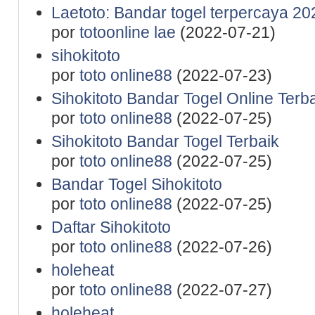
Laetoto: Bandar togel terpercaya 202
por
totoonline lae
(2022-07-21)
sihokitoto
por
toto online88
(2022-07-23)
Sihokitoto Bandar Togel Online Terb
por
toto online88
(2022-07-25)
Sihokitoto Bandar Togel Terbaik
por
toto online88
(2022-07-25)
Bandar Togel Sihokitoto
por
toto online88
(2022-07-25)
Daftar Sihokitoto
por
toto online88
(2022-07-26)
holeheat
por
toto online88
(2022-07-27)
holeheat