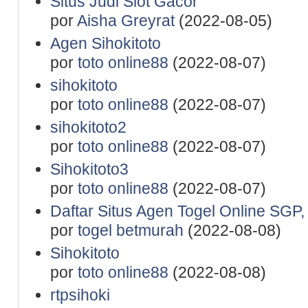
Situs Judi Slot Gacor
por
Aisha Greyrat
(2022-08-05)
Agen Sihokitoto
por
toto online88
(2022-08-07)
sihokitoto
por
toto online88
(2022-08-07)
sihokitoto2
por
toto online88
(2022-08-07)
Sihokitoto3
por
toto online88
(2022-08-07)
Daftar Situs Agen Togel Online SGP
por
togel betmurah
(2022-08-08)
Sihokitoto
por
toto online88
(2022-08-08)
rtpsihoki