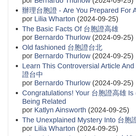
por
Bernardo Thurlow
(2024-09-25)
辦理台胞證 - Are You Prepared For A 
por
Lilia Wharton
(2024-09-25)
The Basic Facts Of 台胞證高雄
por
Bernardo Thurlow
(2024-09-25)
Old fashioned 台胞證台北
por
Bernardo Thurlow
(2024-09-25)
Learn This Controversial Article An
證台中
por
Bernardo Thurlow
(2024-09-25)
Congratulations! Your 台胞證高雄 Is (
Being Related
por
Katlyn Ainsworth
(2024-09-25)
The Unexplained Mystery Into 台
por
Lilia Wharton
(2024-09-25)