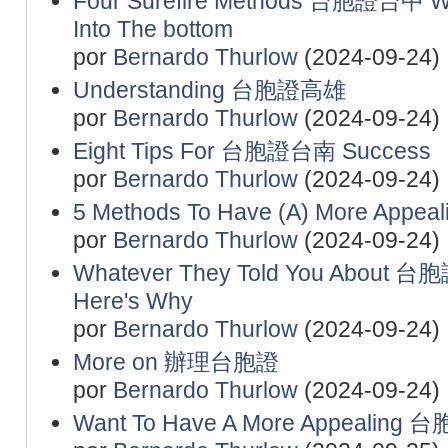
Four Surefire Methods 台胞證台中 Will
Into The bottom
por
Bernardo Thurlow
(2024-09-24)
Understanding 台胞證高雄
por
Bernardo Thurlow
(2024-09-24)
Eight Tips For 台胞證台南 Success
por
Bernardo Thurlow
(2024-09-24)
5 Methods To Have (A) More App
por
Bernardo Thurlow
(2024-09-24)
Whatever They Told You About 台
Here's Why
por
Bernardo Thurlow
(2024-09-24)
More on 辦理台胞證
por
Bernardo Thurlow
(2024-09-24)
Want To Have A More Appealing 