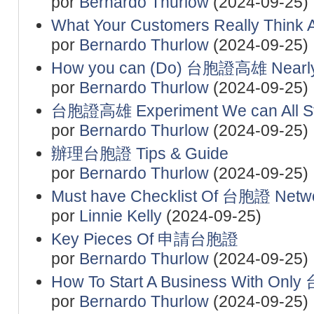
por
Bernardo Thurlow
(2024-09-25)
What Your Customers Really Thi
por
Bernardo Thurlow
(2024-09-25)
How you can (Do) 台胞證高雄 Nearly 
por
Bernardo Thurlow
(2024-09-25)
台胞證高雄 Experiment We can All S
por
Bernardo Thurlow
(2024-09-25)
辦理台胞證 Tips & Guide
por
Bernardo Thurlow
(2024-09-25)
Must have Checklist Of 台胞證 Netw
por
Linnie Kelly
(2024-09-25)
Key Pieces Of 申請台胞證
por
Bernardo Thurlow
(2024-09-25)
How To Start A Business With O
por
Bernardo Thurlow
(2024-09-25)