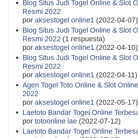
Blog Situs Judi Togel Online & Slot 
Resmi 2022
por
aksestogel online1
(2022-04-07)
Blog Situs Judi Togel Online & Slot 
Resmi 2022
(1 respuesta)
por
aksestogel online1
(2022-04-10)
Blog Situs Judi Togel Online & Slot 
Resmi 2022
por
aksestogel online1
(2022-04-11)
Agen Togel Toto Online & Slot Onlin
2022
por
aksestogel online1
(2022-05-17)
Laetoto Bandar Togel Online Terbes
por
totoonline lae
(2022-07-12)
Laetoto Bandar Togel Online Terbes