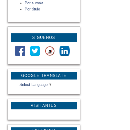
Por autor/a
Por título
SÍGUENOS
GOOGLE TRANSLATE
Select Language
▼
VISITANTES