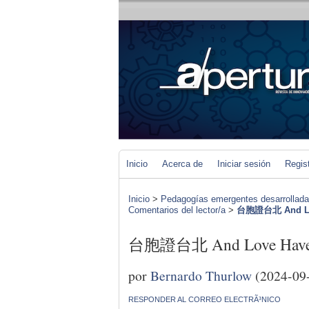
Inicio
Acerca de
Iniciar sesión
Regis
Inicio
>
Pedagogías emergentes desarrolladas 
Comentarios del lector/a
>
台胞證台北 And Lov
台胞證台北 And Love Have 
por
Bernardo Thurlow
(2024-09
RESPONDER AL CORREO ELECTRÃ³NICO