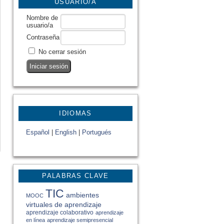
USUARIO/A
Nombre de
usuario/a
Contraseña
No cerrar sesión
IDIOMAS
Español
|
English
|
Portugués
PALABRAS CLAVE
TIC
ambientes
MOOC
virtuales de aprendizaje
aprendizaje colaborativo
aprendizaje
en línea
aprendizaje semipresencial