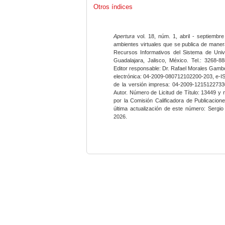
Otros índices
Apertura
vol. 18, núm. 1, abril - septiembre
ambientes virtuales que se publica de maner
Recursos Informativos del Sistema de Univ
Guadalajara, Jalisco, México. Tel.: 3268-8
Editor responsable: Dr. Rafael Morales Gambo
electrónica: 04-2009-080712102200-203, e-I
de la versión impresa: 04-2009-12151227330
Autor. Número de Licitud de Título: 13449 y
por la Comisión Calificadora de Publicacio
última actualización de este número: Sergi
2026.