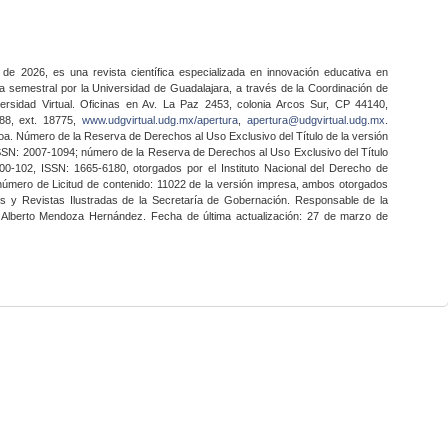
 de 2026, es una revista científica especializada en innovación educativa en
a semestral por la Universidad de Guadalajara, a través de la Coordinación de
ersidad Virtual. Oficinas en Av. La Paz 2453, colonia Arcos Sur, CP 44140,
888, ext. 18775,
www.udgvirtual.udg.mx/apertura
,
apertura@udgvirtual.udg.mx
.
a. Número de la Reserva de Derechos al Uso Exclusivo del Título de la versión
SSN: 2007-1094; número de la Reserva de Derechos al Uso Exclusivo del Título
0-102, ISSN: 1665-6180, otorgados por el Instituto Nacional del Derecho de
 número de Licitud de contenido: 11022 de la versión impresa, ambos otorgados
nes y Revistas Ilustradas de la Secretaría de Gobernación. Responsable de la
o Alberto Mendoza Hernández. Fecha de última actualización: 27 de marzo de