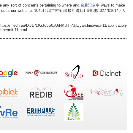
 any sort of concerns pertaining to where and
台胞證台中
ways to make
all us at our web site. 10491台北市中山區松江路131-6號3樓 0277016149 大
https://filedn.eu/lXvDNJGJo3S0aUrNKUTnNkb/ya-chinavisa-11/application-
t-permit-11.html