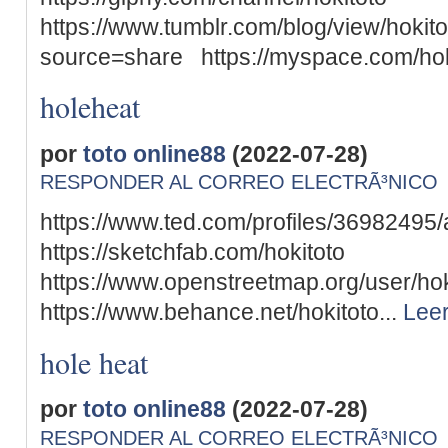
https://www.tumblr.com/blog/view/hok
source=share https://myspace.com/hoki
holeheat
por
toto online88
(2022-07-28)
RESPONDER AL CORREO ELECTRÃ³NICO
https://www.ted.com/profi
https://sketchfab
https://www.openstreetmap
https://www.behance.net/hokitoto...
Lee
hole heat
por
toto online88
(2022-07-28)
RESPONDER AL CORREO ELECTRÃ³NICO