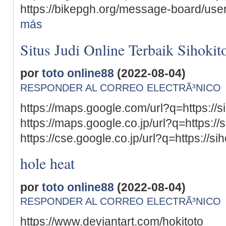
https://bikepgh.org/message-board/user
más
Situs Judi Online Terbaik Sihokit
por
toto online88
(2022-08-04)
RESPONDER AL CORREO ELECTRÃ³NICO
https://maps.google.com/url?q=https://s
https://maps.google.co.jp/url?q=https://
https://cse.google.co.jp/url?q=https://sih
hole heat
por
toto online88
(2022-08-04)
RESPONDER AL CORREO ELECTRÃ³NICO
https://www.deviantart.com/hokitoto