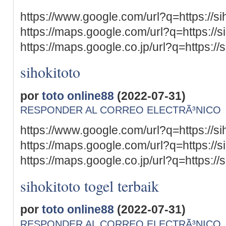
https://www.google.com/url?q=h
https://maps.google.com/url?q=h
https://maps.google.co.jp/url?q=https://s
sihokitoto
por
toto online88
(2022-07-31)
RESPONDER AL CORREO ELECTRÃ³NICO
https://www.google.com/url?q=h
https://maps.google.com/url?q=h
https://maps.google.co.jp/url?q=https://s
sihokitoto togel terbaik
por
toto online88
(2022-07-31)
RESPONDER AL CORREO ELECTRÃ³NICO