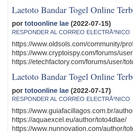
Laetoto Bandar Togel Online Terb
por
totoonline lae
(2022-07-15)
RESPONDER AL CORREO ELECTRÃ³NICO
https://www.oldsols.com/community/profi
https://www.cryptoispy.com/forums/user
https://etechfactory.com/forums/user/tot
Laetoto Bandar Togel Online Terb
por
totoonline lae
(2022-07-17)
RESPONDER AL CORREO ELECTRÃ³NICO
https://www.guiafacillagos.com.br/autho
https://aquaexcel.eu/author/toto4dlae/
https://www.nunnovation.com/author/tot