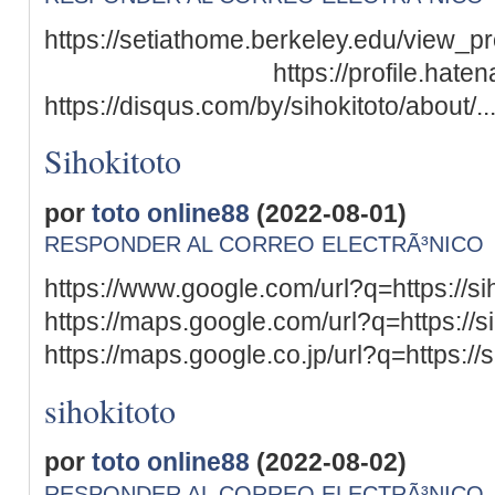
https://setiathome.berkeley.edu/view_p
https://profile.hatena.
https://disqus.com/by/sihokitoto/about/..
Sihokitoto
por
toto online88
(2022-08-01)
RESPONDER AL CORREO ELECTRÃ³NICO
https://www.google.com/url?q=h
https://maps.google.com/url?q=h
https://maps.google.co.jp/url?q=https://s
sihokitoto
por
toto online88
(2022-08-02)
RESPONDER AL CORREO ELECTRÃ³NICO