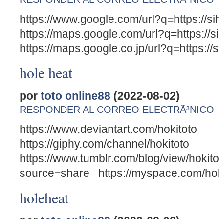
https://www.google.com/url?q=h
https://maps.google.com/url?q=h
https://maps.google.co.jp/url?q=https://s
hole heat
por
toto online88
(2022-08-02)
RESPONDER AL CORREO ELECTRÃ³NICO
https://www.devianta
https://giphy.com/ch
https://www.tumblr.com/blog/view/hok
source=share https://myspace.com/hoki
holeheat