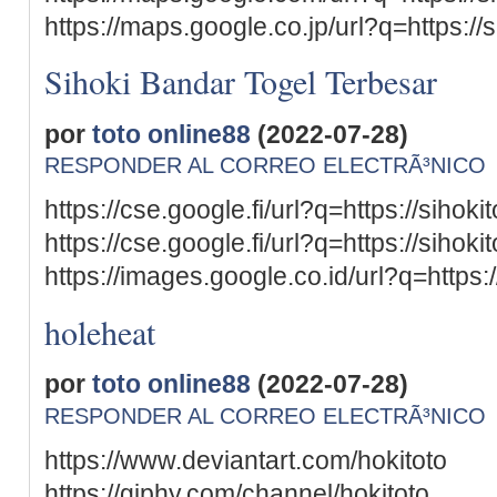
https://maps.google.co.jp/url?q=https://s
Sihoki Bandar Togel Terbesar
por
toto online88
(2022-07-28)
RESPONDER AL CORREO ELECTRÃ³NICO
https://cse.google.fi/url?q=ht
https://cse.google.fi/url?q=ht
https://images.google.co.id/url?q=https:/
holeheat
por
toto online88
(2022-07-28)
RESPONDER AL CORREO ELECTRÃ³NICO
https://www.devianta
https://giphy.com/ch