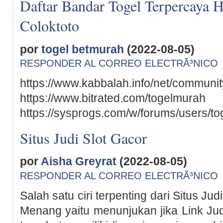
Daftar Bandar Togel Terpercaya H
Coloktoto
por
togel betmurah
(2022-08-05)
RESPONDER AL CORREO ELECTRÃ³NICO
https://www.kabbalah.info/net/community
https://www.bitrated.com/togelmurah
https://sysprogs.com/w/forums/users/to
Situs Judi Slot Gacor
por
Aisha Greyrat
(2022-08-05)
RESPONDER AL CORREO ELECTRÃ³NICO
Salah satu ciri terpenting dari Situs J
Menang yaitu menunjukan jika Link Judi