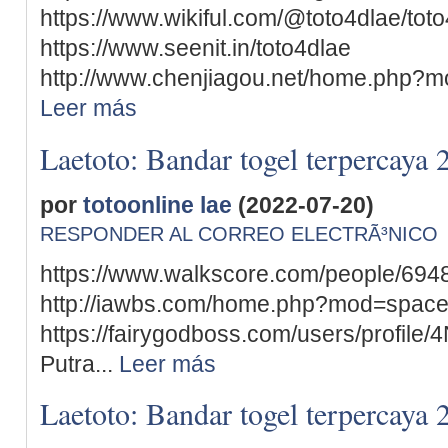
https://www.wikiful.com/@toto4dlae/tot
https://www.seenit.in/toto4dlae
http://www.chenjiagou.net/home.php?
Leer más
Laetoto: Bandar togel terpercaya 2
por
totoonline lae
(2022-07-20)
RESPONDER AL CORREO ELECTRÃ³NICO
https://www.walkscore.com/people/694
http://iawbs.com/home.php?mod=spac
https://fairygodboss.com/users/profil
Putra...
Leer más
Laetoto: Bandar togel terpercaya 2