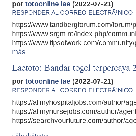
por
totoonline lae
(2022-07-21)
RESPONDER AL CORREO ELECTRÃ³NICO
https://www.tandbergforum.com/forum/pr
https://www.srgm.ro/index.php/community
https://www.tipsofwork.com/community/p
más
Laetoto: Bandar togel terpercaya 2
por
totoonline lae
(2022-07-21)
RESPONDER AL CORREO ELECTRÃ³NICO
https://allmyhospitaljobs.com/author/ag
https://allmynursejobs.com/author/agent
https://searchyourfuture.com/author/age
sihokitoto