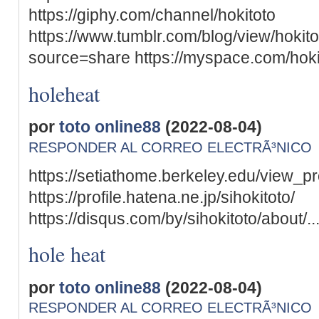
https://giphy.com/channel/hokitoto
https://www.tumblr.com/blog/view/hok
source=share https://myspace.com/hokit
holeheat
por
toto online88
(2022-08-04)
RESPONDER AL CORREO ELECTRÃ³NICO
https://setiathome.berkeley.edu/view_p
https://profile.hatena.ne.jp/sihokitoto/
https://disqus.com/by/sihokitoto/about/..
hole heat
por
toto online88
(2022-08-04)
RESPONDER AL CORREO ELECTRÃ³NICO