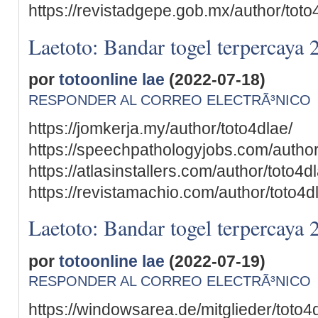
https://revistadgepe.gob.mx/author/toto4
Laetoto: Bandar togel terpercaya 2
por
totoonline lae
(2022-07-18)
RESPONDER AL CORREO ELECTRÃ³NICO
https://jomkerja.my/author/toto4dlae/
https://speechpathologyjobs.com/author
https://atlasinstallers.com/author/toto4d
https://revistamachio.com/author/toto4dl
Laetoto: Bandar togel terpercaya 2
por
totoonline lae
(2022-07-19)
RESPONDER AL CORREO ELECTRÃ³NICO
https://windowsarea.de/mitglieder/toto4