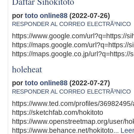
Daftar Sihokitoto
por
toto online88
(2022-07-26)
RESPONDER AL CORREO ELECTRÃ³NICO
https://www.google.com/url?q=h
https://maps.google.com/url?q=h
https://maps.google.co.jp/url?q=https://s
holeheat
por
toto online88
(2022-07-27)
RESPONDER AL CORREO ELECTRÃ³NICO
https://www.ted.com/profi
https://sketchfab
https://www.openstreetmap
https://www.behance.net/hokitoto...
Lee