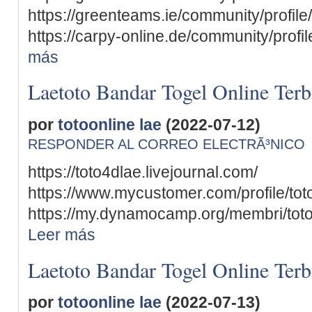
https://greenteams.ie/community/profile
https://carpy-online.de/community/profile/
más
Laetoto Bandar Togel Online Terb
por
totoonline lae
(2022-07-12)
RESPONDER AL CORREO ELECTRÃ³NICO
https://toto4dlae.livejournal.com/
https://www.mycustomer.com/profile/tot
https://my.dynamocamp.org/membri/toto4
Leer más
Laetoto Bandar Togel Online Terb
por
totoonline lae
(2022-07-13)