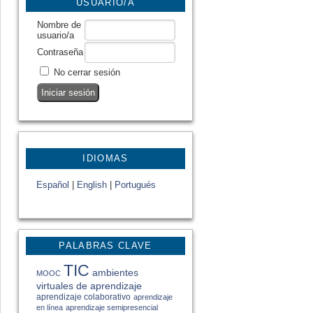
USUARIO/A
Nombre de
usuario/a
Contraseña
No cerrar sesión
IDIOMAS
Español
|
English
|
Portugués
PALABRAS CLAVE
TIC
ambientes
MOOC
virtuales de aprendizaje
aprendizaje colaborativo
aprendizaje
en línea
aprendizaje semipresencial