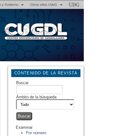
n y Gobierno
Otros sitios UdeG
CONTENIDO DE LA REVISTA
Buscar
Ámbito de la búsqueda
Examinar
Por número