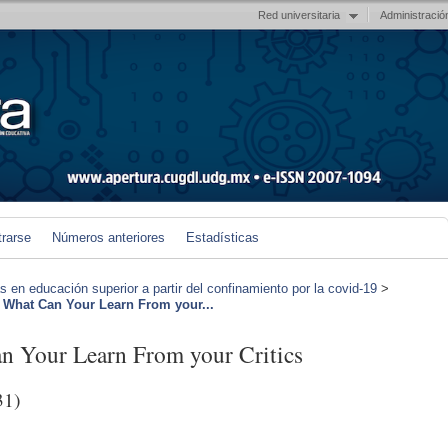
Red universitaria
Administració
trarse
Números anteriores
Estadísticas
en educación superior a partir del confinamiento por la covid-19
>
hat Can Your Learn From your...
Your Learn From your Critics
31)