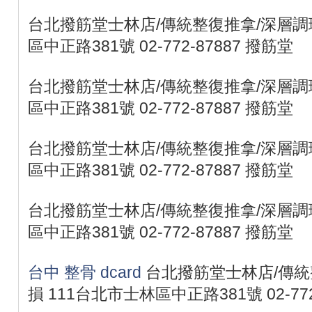
台北撥筋堂士林店/傳統整復推拿/深層調理
區中正路381號 02-772-87887 撥筋堂
台北撥筋堂士林店/傳統整復推拿/深層調理
區中正路381號 02-772-87887 撥筋堂
台北撥筋堂士林店/傳統整復推拿/深層調理
區中正路381號 02-772-87887 撥筋堂
台北撥筋堂士林店/傳統整復推拿/深層調理
區中正路381號 02-772-87887 撥筋堂
台中 整骨 dcard
台北撥筋堂士林店/傳統
損 111台北市士林區中正路381號 02-772