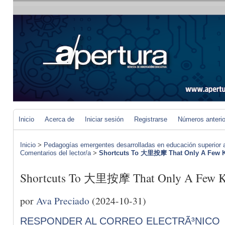
Inicio
Acerca de
Iniciar sesión
Registrarse
Números anteri
Inicio
>
Pedagogías emergentes desarrolladas en educación superior a 
Comentarios del lector/a
>
Shortcuts To 大里按摩 That Only A Few 
Shortcuts To 大里按摩 That Only A Few 
por
Ava Preciado
(2024-10-31)
RESPONDER AL CORREO ELECTRÃ³NICO