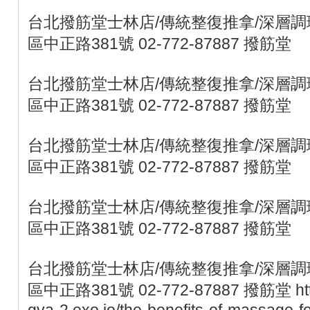
台北撥筋堂士林店/傳統整復推拿/深層調理
區中正路381號 02-772-87887 撥筋堂
台北撥筋堂士林店/傳統整復推拿/深層調理
區中正路381號 02-772-87887 撥筋堂
台北撥筋堂士林店/傳統整復推拿/深層調理
區中正路381號 02-772-87887 撥筋堂
台北撥筋堂士林店/傳統整復推拿/深層調理
區中正路381號 02-772-87887 撥筋堂
台北撥筋堂士林店/傳統整復推拿/深層調理
區中正路381號 02-772-87887 撥筋堂 https:
gva-2.exo.io/the-benefits-of-massage-