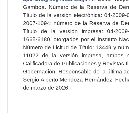
Gamboa. Número de la Reserva de Dere
Título de la versión electrónica: 04-200
2007-1094; número de la Reserva de Der
Título de la versión impresa: 04-200
1665-6180, otorgados por el Instituto Nac
Número de Licitud de Título: 13449 y núme
11022 de la versión impresa, ambos o
Calificadora de Publicaciones y Revistas I
Gobernación. Responsable de la última ac
Sergio Alberto Mendoza Hernández. Fecha 
de marzo de 2026.