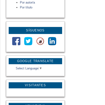
Por autor/a
Por título
SÍGUENOS
GOOGLE TRANSLATE
Select Language
▼
VISITANTES