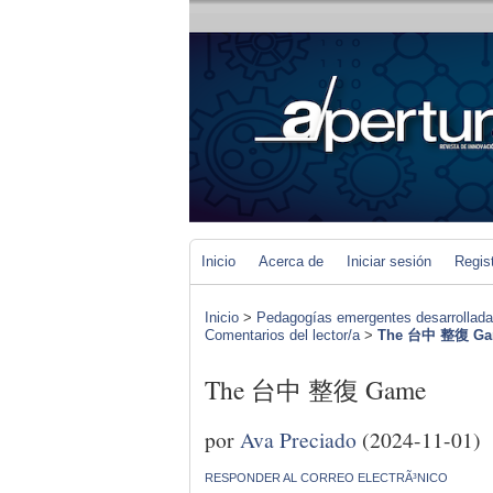
Inicio
Acerca de
Iniciar sesión
Regis
Inicio
>
Pedagogías emergentes desarrolladas 
Comentarios del lector/a
>
The 台中 整復 G
The 台中 整復 Game
por
Ava Preciado
(2024-11-01)
RESPONDER AL CORREO ELECTRÃ³NICO