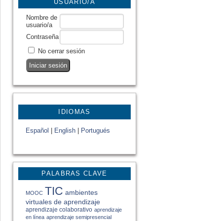
USUARIO/A
Nombre de
usuario/a
Contraseña
No cerrar sesión
IDIOMAS
Español
|
English
|
Portugués
PALABRAS CLAVE
TIC
ambientes
MOOC
virtuales de aprendizaje
aprendizaje colaborativo
aprendizaje
en línea
aprendizaje semipresencial