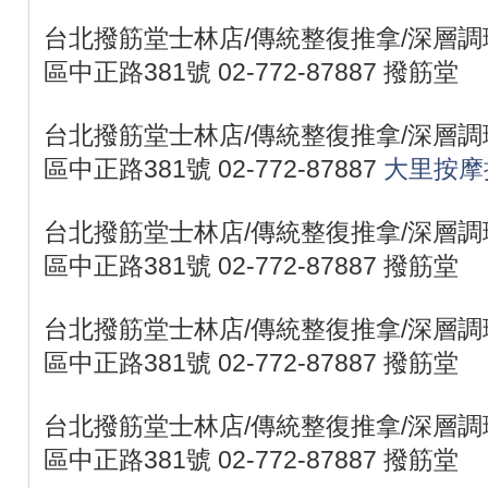
台北撥筋堂士林店/傳統整復推拿/深層調理
區中正路381號 02-772-87887 撥筋堂
台北撥筋堂士林店/傳統整復推拿/深層調理
區中正路381號 02-772-87887
大里按摩
台北撥筋堂士林店/傳統整復推拿/深層調理
區中正路381號 02-772-87887 撥筋堂
台北撥筋堂士林店/傳統整復推拿/深層調理
區中正路381號 02-772-87887 撥筋堂
台北撥筋堂士林店/傳統整復推拿/深層調理
區中正路381號 02-772-87887 撥筋堂