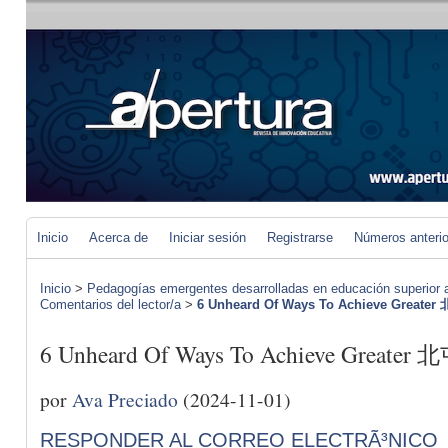
Inicio
Acerca de
Iniciar sesión
Registrarse
Números anteri
Inicio
>
Pedagogías emergentes desarrolladas en educación superior a 
Comentarios del lector/a
>
6 Unheard Of Ways To Achieve Greate
6 Unheard Of Ways To Achieve Greater
por
Ava Preciado
(2024-11-01)
RESPONDER AL CORREO ELECTRÃ³NICO