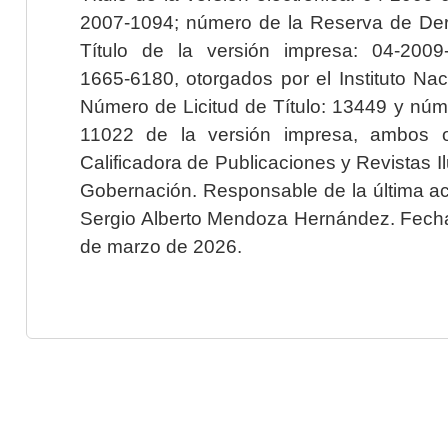
2007-1094; número de la Reserva de Der
Título de la versión impresa: 04-200
1665-6180, otorgados por el Instituto Nac
Número de Licitud de Título: 13449 y núme
11022 de la versión impresa, ambos o
Calificadora de Publicaciones y Revistas I
Gobernación. Responsable de la última ac
Sergio Alberto Mendoza Hernández. Fecha 
de marzo de 2026.