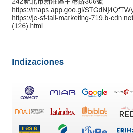
242新北市新莊區中港路306號
https://maps.app.goo.gl/STGdNj4QfTW
https://je-sf-tall-marketing-719.b-cdn.n
(126).html
Indizaciones