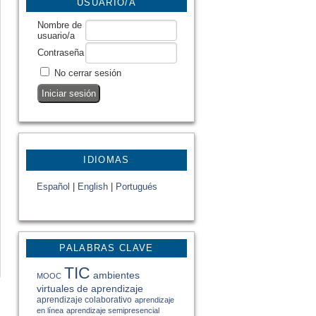
USUARIO/A
Nombre de
usuario/a
Contraseña
No cerrar sesión
IDIOMAS
Español
|
English
|
Portugués
PALABRAS CLAVE
TIC
ambientes
MOOC
virtuales de aprendizaje
aprendizaje colaborativo
aprendizaje
en línea
aprendizaje semipresencial