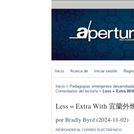
Inicio
Acerca de
Iniciar sesión
Regis
Inicio
>
Pedagogías emergentes desarrolladas 
Comentarios del lector/a
>
Less = Extra W
Less = Extra With 宜蘭外
por
Bradly Byrd
(2024-11-02)
RESPONDER AL CORREO ELECTRÃ³NICO