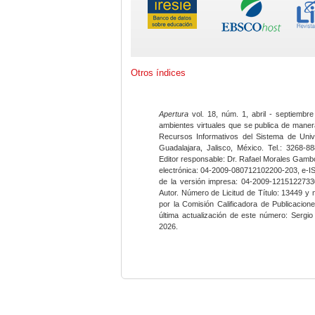
Otros índices
Apertura
vol. 18, núm. 1, abril - septiembre
ambientes virtuales que se publica de maner
Recursos Informativos del Sistema de Univ
Guadalajara, Jalisco, México. Tel.: 3268-8
Editor responsable: Dr. Rafael Morales Gambo
electrónica: 04-2009-080712102200-203, e-I
de la versión impresa: 04-2009-12151227330
Autor. Número de Licitud de Título: 13449 y
por la Comisión Calificadora de Publicacio
última actualización de este número: Sergi
2026.