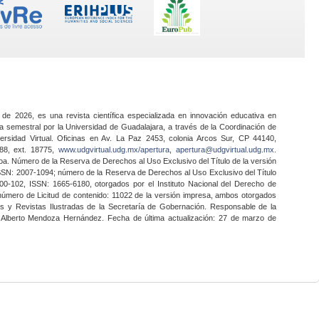
 de 2026, es una revista científica especializada en innovación educativa en
a semestral por la Universidad de Guadalajara, a través de la Coordinación de
ersidad Virtual. Oficinas en Av. La Paz 2453, colonia Arcos Sur, CP 44140,
888, ext. 18775,
www.udgvirtual.udg.mx/apertura
,
apertura@udgvirtual.udg.mx
.
a. Número de la Reserva de Derechos al Uso Exclusivo del Título de la versión
SSN: 2007-1094; número de la Reserva de Derechos al Uso Exclusivo del Título
0-102, ISSN: 1665-6180, otorgados por el Instituto Nacional del Derecho de
 número de Licitud de contenido: 11022 de la versión impresa, ambos otorgados
nes y Revistas Ilustradas de la Secretaría de Gobernación. Responsable de la
o Alberto Mendoza Hernández. Fecha de última actualización: 27 de marzo de