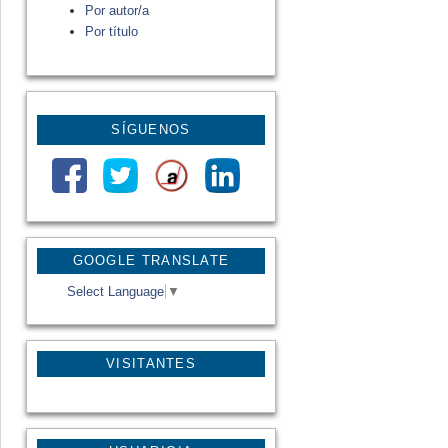
Por autor/a
Por título
SÍGUENOS
GOOGLE TRANSLATE
Select Language
▼
VISITANTES