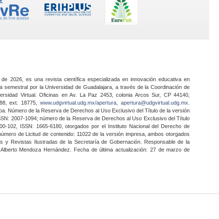
 de 2026, es una revista científica especializada en innovación educativa en
a semestral por la Universidad de Guadalajara, a través de la Coordinación de
ersidad Virtual. Oficinas en Av. La Paz 2453, colonia Arcos Sur, CP 44140,
888, ext. 18775,
www.udgvirtual.udg.mx/apertura
,
apertura@udgvirtual.udg.mx
.
a. Número de la Reserva de Derechos al Uso Exclusivo del Título de la versión
SSN: 2007-1094; número de la Reserva de Derechos al Uso Exclusivo del Título
0-102, ISSN: 1665-6180, otorgados por el Instituto Nacional del Derecho de
 número de Licitud de contenido: 11022 de la versión impresa, ambos otorgados
nes y Revistas Ilustradas de la Secretaría de Gobernación. Responsable de la
o Alberto Mendoza Hernández. Fecha de última actualización: 27 de marzo de