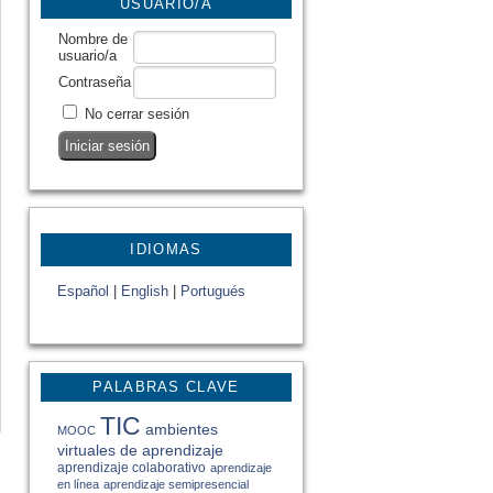
USUARIO/A
Nombre de
usuario/a
Contraseña
No cerrar sesión
IDIOMAS
Español
|
English
|
Portugués
PALABRAS CLAVE
TIC
ambientes
MOOC
virtuales de aprendizaje
aprendizaje colaborativo
aprendizaje
en línea
aprendizaje semipresencial