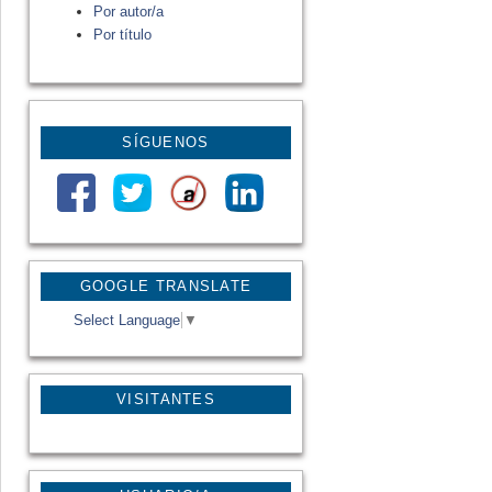
Por autor/a
Por título
SÍGUENOS
GOOGLE TRANSLATE
Select Language
▼
VISITANTES