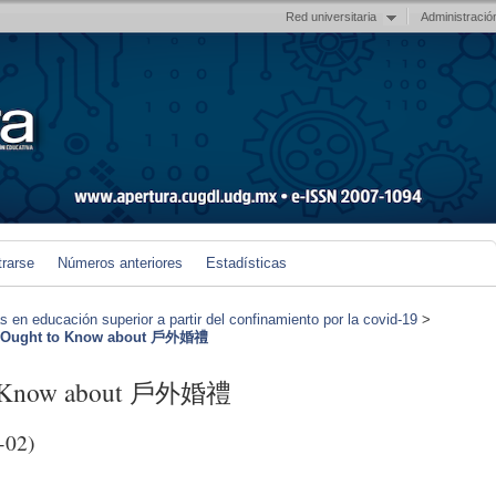
Red universitaria
Administració
trarse
Números anteriores
Estadísticas
en educación superior a partir del confinamiento por la covid-19
>
y Ought to Know about 戶外婚禮
to Know about 戶外婚禮
-02)