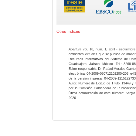
Otros índices
Apertura
vol. 18, núm. 1, abril - septiembre
ambientes virtuales que se publica de maner
Recursos Informativos del Sistema de Univ
Guadalajara, Jalisco, México. Tel.: 3268-8
Editor responsable: Dr. Rafael Morales Gambo
electrónica: 04-2009-080712102200-203, e-I
de la versión impresa: 04-2009-12151227330
Autor. Número de Licitud de Título: 13449 y
por la Comisión Calificadora de Publicacio
última actualización de este número: Sergi
2026.