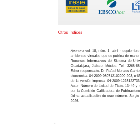
Otros índices
Apertura
vol. 18, núm. 1, abril - septiembre
ambientes virtuales que se publica de maner
Recursos Informativos del Sistema de Univ
Guadalajara, Jalisco, México. Tel.: 3268-8
Editor responsable: Dr. Rafael Morales Gambo
electrónica: 04-2009-080712102200-203, e-I
de la versión impresa: 04-2009-12151227330
Autor. Número de Licitud de Título: 13449 y
por la Comisión Calificadora de Publicacio
última actualización de este número: Sergi
2026.