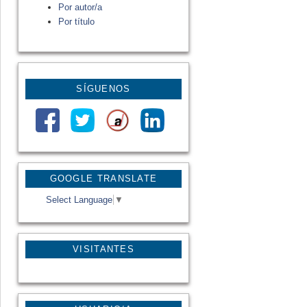
Por autor/a
Por título
SÍGUENOS
GOOGLE TRANSLATE
Select Language
▼
VISITANTES