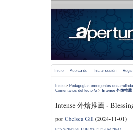
Inicio
Acerca de
Iniciar sesión
Regis
Inicio
>
Pedagogías emergentes desarrolladas 
Comentarios del lector/a
>
Intense 外燴推薦 -
Intense 外燴推薦 - Blessing
por
Chelsea Gill
(2024-11-01)
RESPONDER AL CORREO ELECTRÃ³NICO