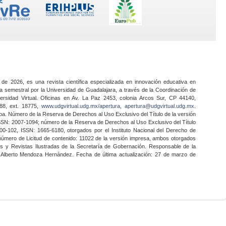
 de 2026, es una revista científica especializada en innovación educativa en
a semestral por la Universidad de Guadalajara, a través de la Coordinación de
ersidad Virtual. Oficinas en Av. La Paz 2453, colonia Arcos Sur, CP 44140,
888, ext. 18775,
www.udgvirtual.udg.mx/apertura
,
apertura@udgvirtual.udg.mx
.
a. Número de la Reserva de Derechos al Uso Exclusivo del Título de la versión
SSN: 2007-1094; número de la Reserva de Derechos al Uso Exclusivo del Título
0-102, ISSN: 1665-6180, otorgados por el Instituto Nacional del Derecho de
 número de Licitud de contenido: 11022 de la versión impresa, ambos otorgados
nes y Revistas Ilustradas de la Secretaría de Gobernación. Responsable de la
o Alberto Mendoza Hernández. Fecha de última actualización: 27 de marzo de