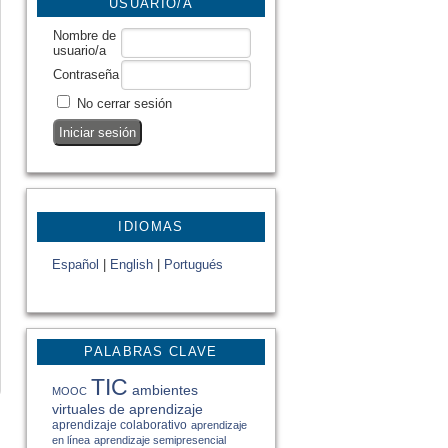
USUARIO/A
Nombre de
usuario/a
Contraseña
No cerrar sesión
IDIOMAS
Español
|
English
|
Portugués
PALABRAS CLAVE
TIC
ambientes
MOOC
virtuales de aprendizaje
aprendizaje colaborativo
aprendizaje
en línea
aprendizaje semipresencial