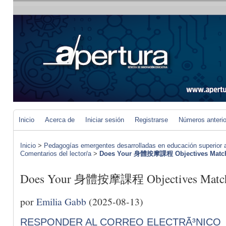
Inicio
Acerca de
Iniciar sesión
Registrarse
Números anteri
Inicio
>
Pedagogías emergentes desarrolladas en educación superior a 
Comentarios del lector/a
>
Does Your 身體按摩課程 Objectives Match 
Does Your 身體按摩課程 Objectives Match Y
por
Emilia Gabb
(2025-08-13)
RESPONDER AL CORREO ELECTRÃ³NICO