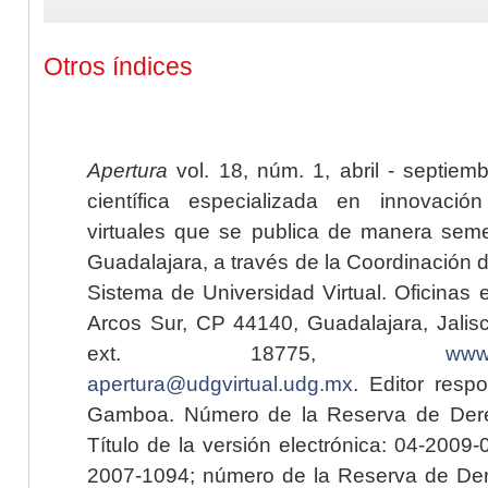
Otros índices
Apertura
vol. 18, núm. 1, abril - septiem
científica especializada en innovaci
virtuales que se publica de manera seme
Guadalajara, a través de la Coordinación 
Sistema de Universidad Virtual. Oficinas 
Arcos Sur, CP 44140, Guadalajara, Jalisc
ext. 18775,
www.
apertura@udgvirtual.udg.mx
. Editor resp
Gamboa. Número de la Reserva de Dere
Título de la versión electrónica: 04-200
2007-1094; número de la Reserva de Der