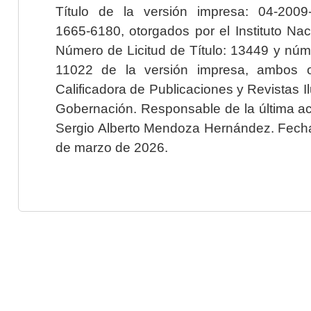
Título de la versión impresa: 04-200
1665-6180, otorgados por el Instituto Nac
Número de Licitud de Título: 13449 y núme
11022 de la versión impresa, ambos o
Calificadora de Publicaciones y Revistas I
Gobernación. Responsable de la última ac
Sergio Alberto Mendoza Hernández. Fecha 
de marzo de 2026.