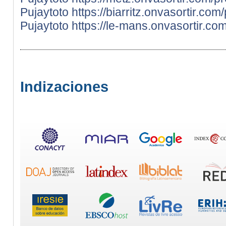
Pujaytoto
https://biarritz.onvasortir.com
Pujaytoto
https://le-mans.onvasortir.co
Indizaciones