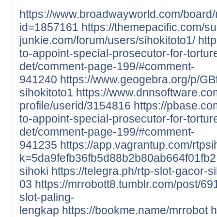
https://www.broadwayworld.com/board
id=1857161
https://themepacific.com/su
junkie.com/forum/users/sihokitoto1/
http
to-appoint-special-prosecutor-for-tortu
det/comment-page-199/#comment-
941240
https://www.geogebra.org/p/G
sihokitoto1
https://www.dnnsoftware.com
profile/userid/3154816
https://pbase.com
to-appoint-special-prosecutor-for-tortu
det/comment-page-199/#comment-
941235
https://app.vagrantup.com/rtpsi
k=5da9fefb36fb5d88b2b80ab664f01fb2
sihoki
https://telegra.ph/rtp-slot-gacor-s
03
https://mrrobott8.tumblr.com/post/
slot-paling-
lengkap
https://bookme.name/mrrobot
h