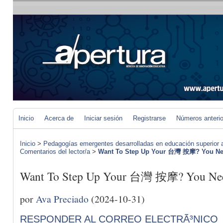
Inicio
Acerca de
Iniciar sesión
Registrarse
Números anteri
Inicio
>
Pedagogías emergentes desarrolladas en educación superior a 
Comentarios del lector/a
>
Want To Step Up Your 台灣 按摩? You Nee
Want To Step Up Your 台灣 按摩? You Need
por
Ava Preciado
(2024-10-31)
RESPONDER AL CORREO ELECTRÃ³NICO